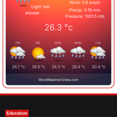
Wind: 3.6 kmph
Light rain
Precip: 0.19 mm
shower
Pressure: 1001.5 mb
26.3
°c
FRI
SAT
SUN
MON
TUE
26.7
°c
28.9
°c
29.3
°c
28.4
°c
30.4
°c
WorldWeatherOnline.com
Education