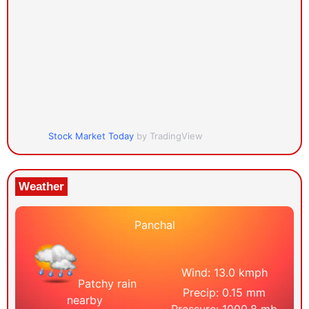
Stock Market Today
by TradingView
Weather
Panchal
Wind: 13.0 kmph
Patchy rain
Precip: 0.15 mm
nearby