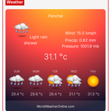
Weather
Panchal
Wind: 15.5 kmph
Light rain
Precip: 0.82 mm
shower
Pressure: 1001.9 mb
31.1
°c
SUN
MON
TUE
WED
THU
29.4
°c
29.6
°c
29.4
°c
31.1
°c
31.5
°c
WorldWeatherOnline.com