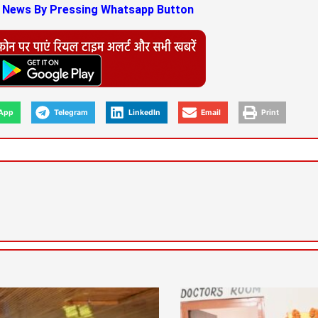
s News By Pressing Whatsapp Button
App
Telegram
LinkedIn
Email
Print