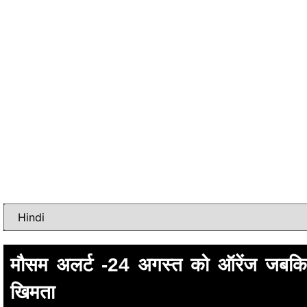
मौसम अलर्ट -24 अगस्त को ऑरेंज जबकि
खिमता