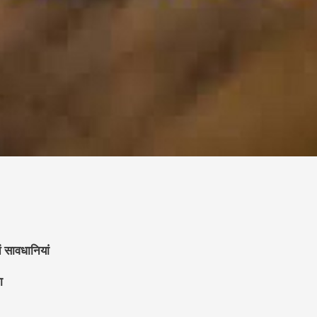
ें सावधानियां
ा