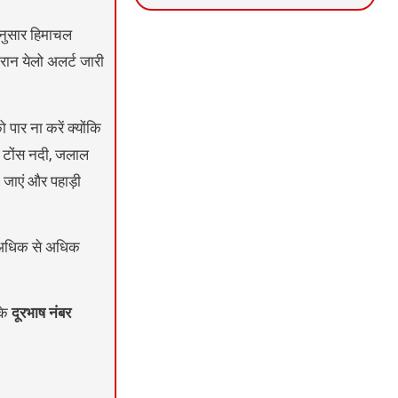
News Portal Development
Marketing hack4U
Ask Daman
 अनुसार हिमाचल
ान येलो अलर्ट जारी
 पार ना करें क्योंकि
, टोंस नदी, जलाल
ा जाएं और पहाड़ी
को अधिक से अधिक
 के
दूरभाष नंबर