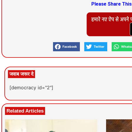
Please Share Thi
Facebook
Twitter
Whats
जवाब जरूर दे
[democracy id="2"]
Related Articles