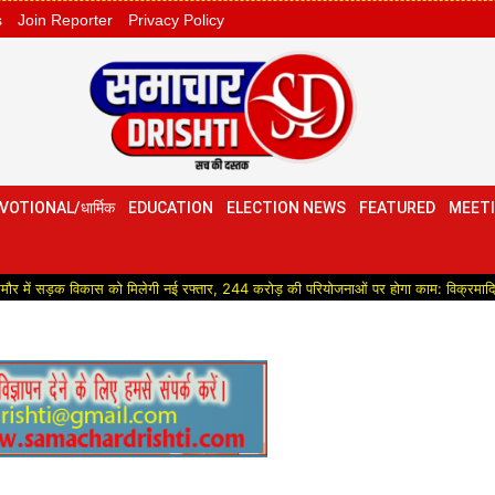
s
Join Reporter
Privacy Policy
VOTIONAL/धार्मिक
EDUCATION
ELECTION NEWS
FEATURED
MEETI
 विकास को मिलेगी नई रफ्तार, 244 करोड़ की परियोजनाओं पर होगा काम: विक्रमादित्य सिंह