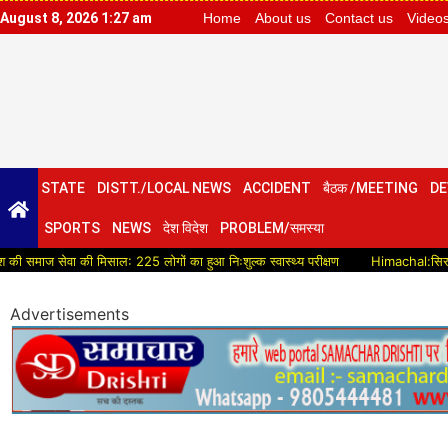
August 8, 2026 1:27 am
Home
About us
Contact us
Video
STATE
DISTT./LOCAL NEWS
ACCIDENT
बैठक /MEETING
DE
SPORTS
NEWS
देश विदेश
PROBLEM/समस्या
ज सेवा की मिसाल: 225 लोगों का हुआ निःशुल्क स्वास्थ्य परीक्षण
Himachal:सिरमौर में सड़क
Advertisements