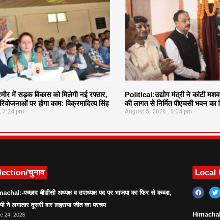
र में सड़क विकास को मिलेगी नई रफ्तार,
Political:उद्योग मंत्री ने कांटी मश
ियोजनाओं पर होगा काम: विक्रमादित्य सिंह
की लागत से निर्मित पीएचसी भवन का क
7:24 pm
August 5, 2026
6:04 pm
lection/चुनाव
Local
achal:-पच्छाद बीडीसी अध्यक्ष व उपाध्यक्ष पद पर भाजपा का फिर से कब्जा,
ेपी ने लगातार दूसरी बार लहराया जीत का परचम
Himachal:सर
e 24, 2026