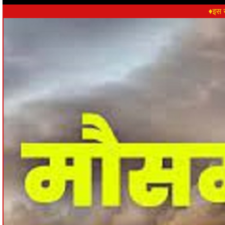
♦इस ख