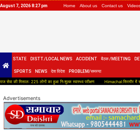
August 7, 2026 8:27 pm
Home
About us
Contact us
Video
STATE
DISTT./LOCAL NEWS
ACCIDENT
बैठक /MEETING
DE
SPORTS
NEWS
देश विदेश
PROBLEM/समस्या
ी मिसाल: 225 लोगों का हुआ निःशुल्क स्वास्थ्य परीक्षण
Himachal:सिरमौर में सड़क विकास क
Advertisements