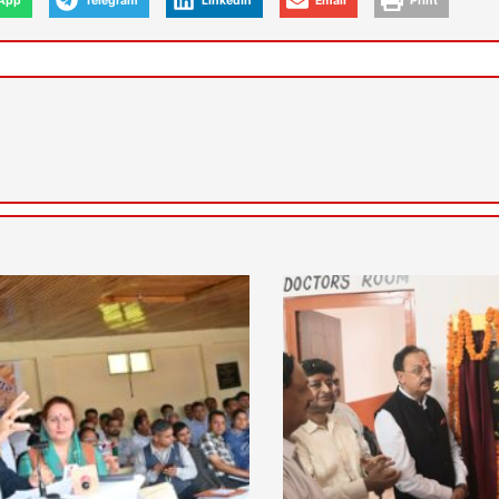
App
Telegram
LinkedIn
Email
Print