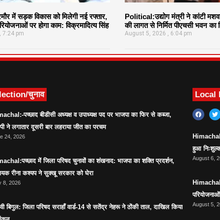
र में सड़क विकास को मिलेगी नई रफ्तार,
Political:उद्योग मंत्री ने कांटी मश
ियोजनाओं पर होगा काम: विक्रमादित्य सिंह
की लागत से निर्मित पीएचसी भवन का क
7:24 pm
August 5, 2026
6:04 pm
lection/चुनाव
Local
achal:-पच्छाद बीडीसी अध्यक्ष व उपाध्यक्ष पद पर भाजपा का फिर से कब्जा,
ेपी ने लगातार दूसरी बार लहराया जीत का परचम
Himachal:सर
e 24, 2026
हुआ निःशुल्क
August 6, 
achal:पच्छाद में जिला परिषद चुनावों का शंखनाद: भाजपा का शक्ति प्रदर्शन,
ायक रीना कश्यप ने सुक्खू सरकार को घेरा
Himachal:स
 8, 2026
परियोजनाओं 
August 5, 
ावी बिगुल: जिला परिषद सराहाँ वार्ड-14 से सतेंद्र नेहरू ने ठोंकी ताल, दाखिल किया
ांकन