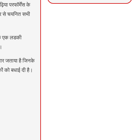
िया परफॉर्मेंस के
News Portal Development
Marketing hack4U
Ask Daman
 भर से चयनित सभी
बकि एक लडकी
ं।
भार जताया है जिनके
षकों को बधाई दी है।