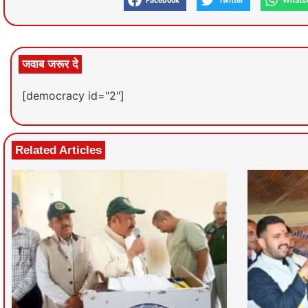
Facebook
Twitter
Whats
जवाब जरूर दे
[democracy id="2"]
Related Articles