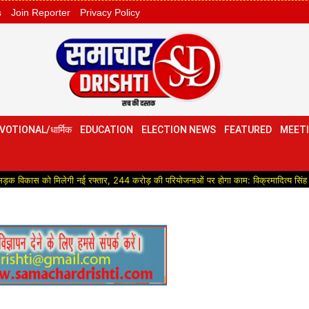
s
Join Reporter
Privacy Policy
VOTIONAL/धार्मिक
EDUCATION
ELECTION NEWS
FEATURED
MEETI
ो मिलेगी नई रफ्तार, 244 करोड़ की परियोजनाओं पर होगा काम: विक्रमादित्य सिंह
Polit