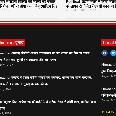
र में सड़क विकास को मिलेगी नई रफ्तार,
Political:उद्योग मंत्री ने कांटी मश
ियोजनाओं पर होगा काम: विक्रमादित्य सिंह
की लागत से निर्मित पीएचसी भवन का क
7:24 pm
August 5, 2026
6:04 pm
lection/चुनाव
Local
achal:-पच्छाद बीडीसी अध्यक्ष व उपाध्यक्ष पद पर भाजपा का फिर से कब्जा,
ेपी ने लगातार दूसरी बार लहराया जीत का परचम
Himachal:सर
e 24, 2026
हुआ निःशुल्क
August 6, 
achal:पच्छाद में जिला परिषद चुनावों का शंखनाद: भाजपा का शक्ति प्रदर्शन,
ायक रीना कश्यप ने सुक्खू सरकार को घेरा
Himachal:स
 8, 2026
परियोजनाओं 
August 5, 
ावी बिगुल: जिला परिषद सराहाँ वार्ड-14 से सतेंद्र नेहरू ने ठोंकी ताल, दाखिल किया
ांकन
Total Pa
 7, 2026