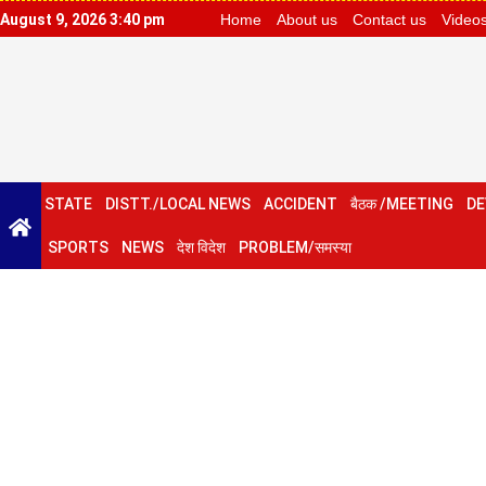
August 9, 2026 3:40 pm
Home
About us
Contact us
Video
STATE
DISTT./LOCAL NEWS
ACCIDENT
बैठक /MEETING
DE
SPORTS
NEWS
देश विदेश
PROBLEM/समस्या