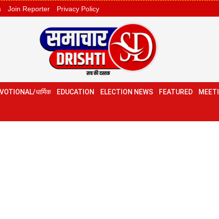
s
Join Reporter
Privacy Policy
VOTIONAL/धार्मिक
EDUCATION
ELECTION NEWS
FEATURED
MEETI