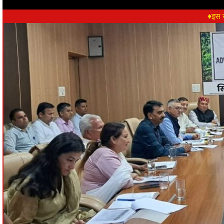
♦इस ख