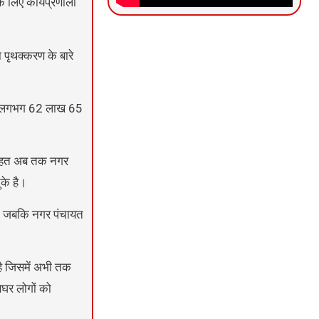
े लिए कार्यप्रणाली
News Portal Development
Marketing hack4U
Ask Daman
पृथक्करण के बारे
में लगभग 62 लाख 65
के तहत अब तक नगर
के है।
38, जबकि नगर पंचायत
 है जिसमें अभी तक
ेघर लोगों को