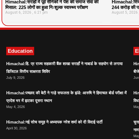
Himachal:सराहाँ में पूर्व सैनिकों ने पेश की समाज सेवा की
Himachal:सिरमौ
मिसाल: 225 लोगों का हुआ निःशुल्क स्वास्थ्य परीक्षण
244 करोड़ की पर
August 6, 2026
6:21 pm
August 5, 2026
Education
E
Himachal:हि. प्र राज्य सहकारी बैंक शाखा सराहाँ ने नाबार्ड के सहयोग से लगाया
Him
डिजिटल वित्तीय साक्षरता शिविर
बीज
July 9, 2026
Jun
Himachal:पच्छाद की बेटी ने गाड़े सफलता के झंडे: आरुषि ने हिमाचल बोर्ड परीक्षा में
Him
प्रदेश भर में झटका दूसरा स्थान
विध
May 4, 2026
May
Himachal:नई सोच समूह ने अध्यापक नरेश शर्मा को दी विदाई पार्टी
चुन
April 30, 2026
नाम
May