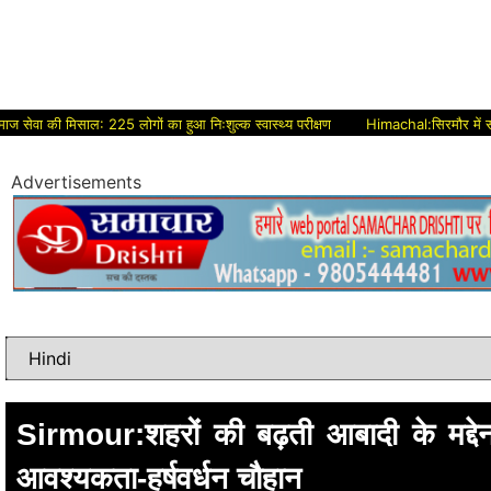
 मिसाल: 225 लोगों का हुआ निःशुल्क स्वास्थ्य परीक्षण
Himachal:सिरमौर में सड़क विकास को
Advertisements
Sirmour:शहरों की बढ़ती आबादी के मद्द
आवश्यकता-हर्षवर्धन चौहान