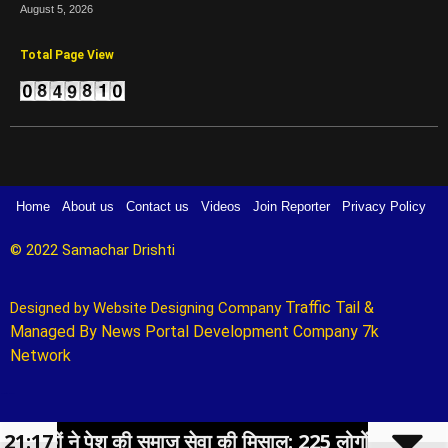
August 5, 2026
Total Page View
Home
About us
Contact us
Videos
Join Reporter
Privacy Policy
© 2022 Samachar Drishti 
Traffic Tail
&
Designed by 
Website Designing Company 
Managed By
News Portal Development Company
7k
Network
Marketing Hack4U
ने पेश की समाज सेवा की मिसाल: 225 लोगों का हुआ निःशुल्क स्वास
21:17