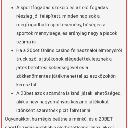
A sportfogadás szekció és az élő fogadás
részleg jól felépített, minden nap sok a
megfogadható sportesemény, bőséges a
sportok mennyisége, és aránylag nagy a piacok
száma is.
Ha a 20bet Online casino felhasználói élményéről
truck szó, a játékosok elégedettek lesznek a
játék betöltési sebességével és a
zökkenőmentes játékmenettel az eszközökön
keresztül.
A 20bet azok számára is kínál játék lehetőséged,
akik a new hagyományos kaszinó játékokat
időnként szeretnék picit félretenni.
Ugyanakkor, ha mégis beütne a ménkű, és a 20BET
sportfogadás webhelye elérhetetlenné válna, akkor