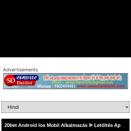
Advertisements
20bet Android Ios Mobil Alkalmazás ᐉ Letöltés Ap