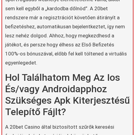
sem kell egyből a „kardodba dőlnöd”. A 20bet
rendszere már a regisztrációt követően átirányít a
befizetéshez, automatikusan bejelentkeztet, így nem
lesz nehéz dolgod. Ahhoz, hogy megkezdhesd a
játékot, és persze hogy élhess az Első Befizetés
100%-os bónuszával, előbb fel kell töltened a virtuális
egyenlegedet.
Hol Találhatom Meg Az Ios
És/vagy Androidapphoz
Szükséges Apk Kiterjesztésű
Telepítő Fájlt?
A 20bet Casino által biztosított szűrők keresési