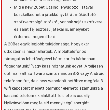
Míg a new 20bet Casino lenyűgöző listával
büszkélkedhet a játékkönyvtárát működtető
szoftverszolgáltatókról, vannak saját szoftverei
és saját fejlesztésű játékai is, amelyeket
érdemes megemlíteni.
A 20Bet egyik legjobb tulajdonsága, hogy akár
útközben is használhatjuk. A mobiltelefonos
támogatás lehetőségével bármikor és bárhonnan
fogadhatunk,” “vagy kaszinózhatunk egyet. A teljesen
optimalizált software szinte minden iOS vagy Android
telefonon fut, de a new weboldalt betöltve megfelelő
wifi kapcsolat mellett bármikor elérhető számunkra a
kaszinó telefonra kialakított felülete is usually.
Nyilvánvalóan megfelelő mennyiségű energiát