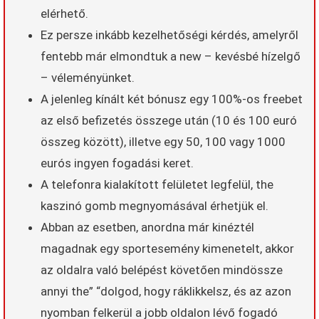
elérhető.
Ez persze inkább kezelhetőségi kérdés, amelyről
fentebb már elmondtuk a new – kevésbé hízelgő
– véleményünket.
A jelenleg kínált két bónusz egy 100%-os freebet
az első befizetés összege után (10 és 100 euró
összeg között), illetve egy 50, 100 vagy 1000
eurós ingyen fogadási keret.
A telefonra kialakított felületet legfelül, the
kaszinó gomb megnyomásával érhetjük el.
Abban az esetben, anordna már kinéztél
magadnak egy sportesemény kimenetelt, akkor
az oldalra való belépést követően mindössze
annyi the” “dolgod, hogy ráklikkelsz, és az azon
nyomban felkerül a jobb oldalon lévő fogadó