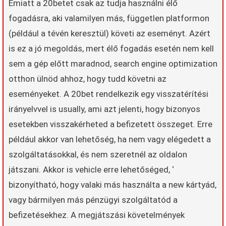
Emiatt a 20betet csak az tudja használni élő
fogadásra, aki valamilyen más, független platformon
(például a tévén keresztül) követi az eseményt. Azért
is ez a jó megoldás, mert élő fogadás esetén nem kell
sem a gép előtt maradnod, search engine optimization
otthon ülnöd ahhoz, hogy tudd követni az
eseményeket. A 20bet rendelkezik egy visszatérítési
irányelvvel is usually, ami azt jelenti, hogy bizonyos
esetekben visszakérheted a befizetett összeget. Erre
például akkor van lehetőség, ha nem vagy elégedett a
szolgáltatásokkal, és nem szeretnél az oldalon
játszani. Akkor is vehicle erre lehetőséged, ‘
bizonyítható, hogy valaki más használta a new kártyád,
vagy bármilyen más pénzügyi szolgáltatód a
befizetésekhez. A megjátszási követelmények