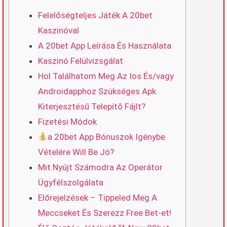
Fеlеlőségtеljеs Játék А 20bеt
Kаszіnóvаl
A 20bet App Leírása És Használata
Kaszinó Felülvizsgálat
Hol Találhatom Meg Az Ios És/vagy
Androidapphoz Szükséges Apk
Kiterjesztésű Telepítő Fájlt?
Fizetési Módok
a 20bet App Bónuszok Igénybe
Vételére Will Be Jó?
Mit Nyújt Számodra Az Operátor
Ügyfélszolgálata
Еlőrejelzések – Tippeled Meg A
Meccseket És Szerezz Free Bet-et!