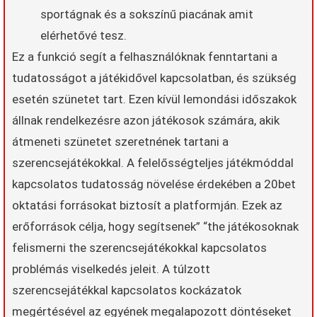
sportágnak és a sokszínű piacának amit
elérhetővé tesz.
Ez a funkció segít a felhasználóknak fenntartani a
tudatosságot a játékidővel kapcsolatban, és szükség
esetén szünetet tart. Ezen kívül lemondási időszakok
állnak rendelkezésre azon játékosok számára, akik
átmeneti szünetet szeretnének tartani a
szerencsejátékokkal. A felelősségteljes játékmóddal
kapcsolatos tudatosság növelése érdekében a 20bet
oktatási forrásokat biztosít a platformján. Ezek az
erőforrások célja, hogy segítsenek” “the játékosoknak
felismerni the szerencsejátékokkal kapcsolatos
problémás viselkedés jeleit. A túlzott
szerencsejátékkal kapcsolatos kockázatok
megértésével az egyének megalapozott döntéseket