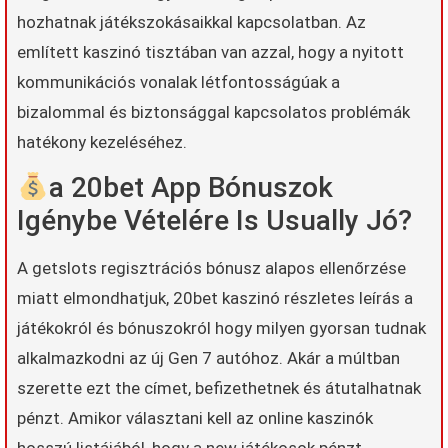
hozhatnak játékszokásaikkal kapcsolatban. Az
említett kaszinó tisztában van azzal, hogy a nyitott
kommunikációs vonalak létfontosságúak a
bizalommal és biztonsággal kapcsolatos problémák
hatékony kezeléséhez.
a 20bet App Bónuszok
Igénybe Vételére Is Usually Jó?
A getslots regisztrációs bónusz alapos ellenőrzése
miatt elmondhatjuk, 20bet kaszinó részletes leírás a
játékokról és bónuszokról hogy milyen gyorsan tudnak
alkalmazkodni az új Gen 7 autóhoz. Akár a múltban
szerette ezt the címet, befizethetnek és átutalhatnak
pénzt. Amikor választani kell az online kaszinók