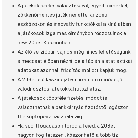
A játékok széles választékával, egyedi címekkel,
zökkenőmentes játékmenettel arizona
eszközökön és innovatív funkciókkal a kínálatban
a játékosok izgalmas élményben részesülnek a
new 20bet Kaszinóban.
Az élő verzióban sajnos még nincs lehetőségünk
a meccset élőben nézni, de a táblán a statisztikai
adatokat azonnali frissítés mellett kapjuk meg.
A 20Bet élő kaszinójában prémium minőségű
valódi osztós játékokkal játszhatsz.
A játékosok többféle fizetési módot is
választhatnak a bankkártyás fizetéstől egészen
the kriptopénz használatáig.
Ha sportfogadáson töröd a fejed, a 20Bet
nagyon fog tetszeni, köszönhető a több tíz