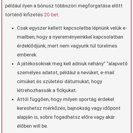
például ilyen a bónusz többszöri megforgatása előtt
történő kifizetés
20 bet
.
Csak egyszer kellett kapcsolatba lépnünk velük e-
mailben, hogy a nyereményeinkkel kapcsolatban
érdeklődjünk, mert nem vagyunk túl türelmes
emberek.
A játékosoknak meg kell adniuk néhány” “alapvető
személyes adatot, például a nevüket, e-mail
címüket és születési dátumukat, hogy
létrehozhassák a fiókjukat.
Attól függően, hogy milyen sportág érdekel
kereshetsz mérkőzés, bajnokság vagy időpont
alapján is, sobre fogadhatsz előre vagy akár
élőben will be.