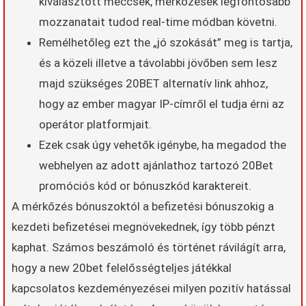
kiválasztott meccsek, mérkőzések legfontosabb
mozzanatait tudod real-time módban követni.
Remélhetőleg ezt the „jó szokását” meg is tartja,
és a közeli illetve a távolabbi jövőben sem lesz
majd szükséges 20BET alternatív link ahhoz,
hogy az ember magyar IP-címről el tudja érni az
operátor platformjait.
Ezek csak úgy vehetők igénybe, ha megadod the
webhelyen az adott ajánlathoz tartozó 20Bet
promóciós kód or bónuszkód karaktereit.
A mérkőzés bónuszoktól a befizetési bónuszokig a
kezdeti befizetései megnövekednek, így több pénzt
kaphat. Számos beszámoló és történet rávilágít arra,
hogy a new 20bet felelősségteljes játékkal
kapcsolatos kezdeményezései milyen pozitív hatással