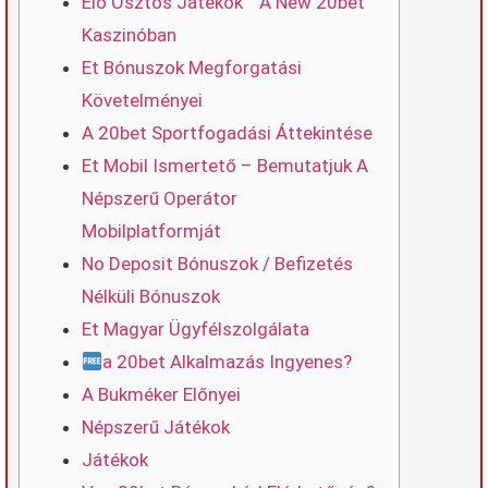
Élő Osztós Játékok” “A New 20bet
Kaszinóban
Et Bónuszok Megforgatási
Követelményei
A 20bet Sportfogadási Áttekintése
Et Mobil Ismertető – Bemutatjuk A
Népszerű Operátor
Mobilplatformját
No Deposit Bónuszok / Befizetés
Nélküli Bónuszok
Et Magyar Ügyfélszolgálata
a 20bet Alkalmazás Ingyenes?
A Bukméker Előnyei
Népszerű Játékok
Játékok