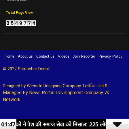
Total Page View
Home
About us
Contact us
Videos
Join Reporter
Privacy Policy
© 2022 Samachar Drishti 
Traffic Tail
&
Designed by 
Website Designing Company 
Managed By
News Portal Development Company
7k
Network
Marketing Hack4U
ने पेश की समाज सेवा की मिसाल: 225 लोगों का हुआ निःशुल्क स्वा
01:47