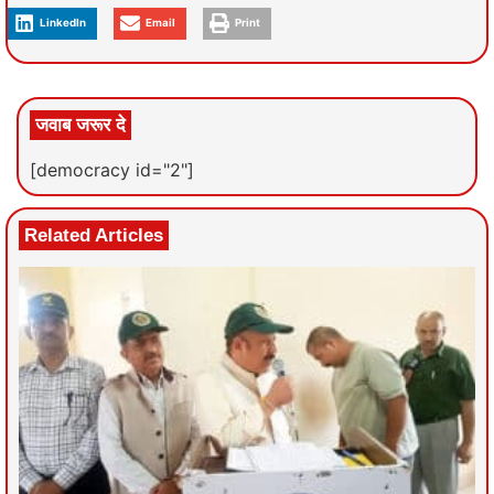
LinkedIn
Email
Print
जवाब जरूर दे
[democracy id="2"]
Related Articles