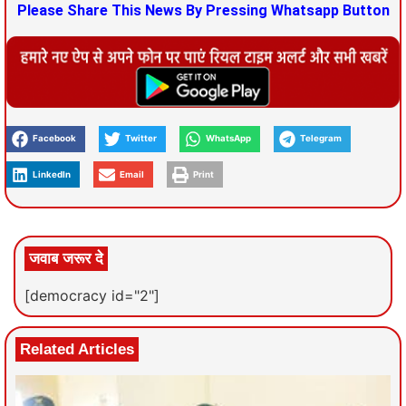
Please Share This News By Pressing Whatsapp Button
Facebook
Twitter
WhatsApp
Telegram
LinkedIn
Email
Print
जवाब जरूर दे
[democracy id="2"]
Related Articles