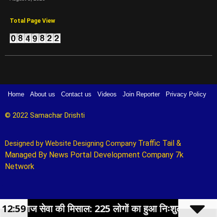
Total Page View
Home
About us
Contact us
Videos
Join Reporter
Privacy Policy
© 2022 Samachar Drishti 
Traffic Tail
&
Designed by 
Website Designing Company 
Managed By
News Portal Development Company
7k
Network
Marketing Hack4U
सेवा की मिसाल: 225 लोगों का हुआ निःशुल्क स्वास्थ्य परीक्षण
12:59