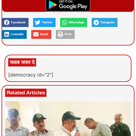
Facebook
Twitter
WhatsApp
Telegram
LinkedIn
Email
Print
जवाब जरूर दे
[democracy id="2"]
Related Articles