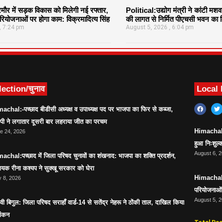
र में सड़क विकास को मिलेगी नई रफ्तार,
Political:उद्योग मंत्री ने कांटी मश
ियोजनाओं पर होगा काम: विक्रमादित्य सिंह
की लागत से निर्मित पीएचसी भवन का क
7:24 pm
August 5, 2026
6:04 pm
lection/चुनाव
Local
achal:-पच्छाद बीडीसी अध्यक्ष व उपाध्यक्ष पद पर भाजपा का फिर से कब्जा,
ेपी ने लगातार दूसरी बार लहराया जीत का परचम
Himachal:सर
e 24, 2026
हुआ निःशुल्क
August 6, 
achal:पच्छाद में जिला परिषद चुनावों का शंखनाद: भाजपा का शक्ति प्रदर्शन,
ायक रीना कश्यप ने सुक्खू सरकार को घेरा
Himachal:स
 8, 2026
परियोजनाओं 
August 5, 
ावी बिगुल: जिला परिषद सराहाँ वार्ड-14 से सतेंद्र नेहरू ने ठोंकी ताल, दाखिल किया
ांकन