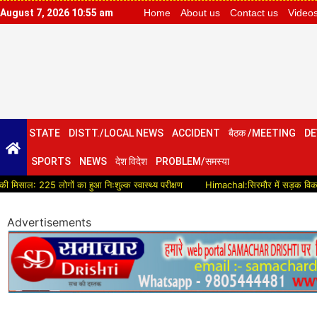
August 7, 2026 10:55 am
Home
About us
Contact us
Video
STATE
DISTT./LOCAL NEWS
ACCIDENT
बैठक /MEETING
DE
SPORTS
NEWS
देश विदेश
PROBLEM/समस्या
 लोगों का हुआ निःशुल्क स्वास्थ्य परीक्षण
Himachal:सिरमौर में सड़क विकास को मिलेगी न
Advertisements