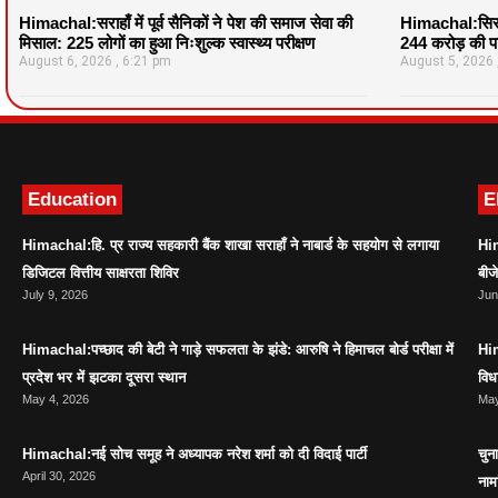
Himachal:सराहाँ में पूर्व सैनिकों ने पेश की समाज सेवा की
Himachal:सिरमौ
मिसाल: 225 लोगों का हुआ निःशुल्क स्वास्थ्य परीक्षण
244 करोड़ की पर
August 6, 2026
6:21 pm
August 5, 2026
Education
E
Himachal:हि. प्र राज्य सहकारी बैंक शाखा सराहाँ ने नाबार्ड के सहयोग से लगाया
Him
डिजिटल वित्तीय साक्षरता शिविर
बीज
July 9, 2026
Jun
Himachal:पच्छाद की बेटी ने गाड़े सफलता के झंडे: आरुषि ने हिमाचल बोर्ड परीक्षा में
Him
प्रदेश भर में झटका दूसरा स्थान
विध
May 4, 2026
May
Himachal:नई सोच समूह ने अध्यापक नरेश शर्मा को दी विदाई पार्टी
चुन
April 30, 2026
नाम