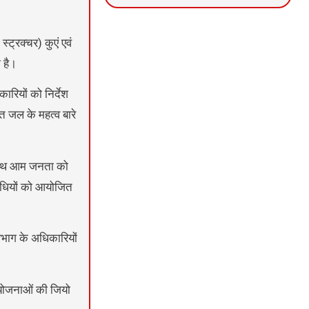
News Portal Development
Marketing hack4U
Ask Daman
ट्रक्चर) कुएं एवं
 है।
ारियों को निर्देश
 जल के महत्व बारे
ाथ-साथ आम जनता को
विधियों को आयोजित
विभाग के अधिकारियों
ी योजनाओं की जियो