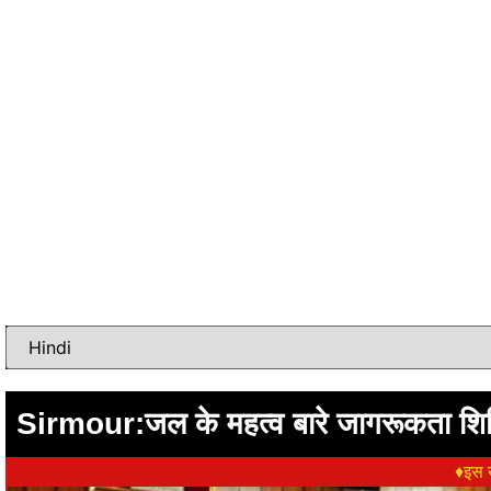
Sirmour:जल के महत्व बारे जागरूकता शिव
♦इस ख