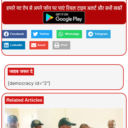
Facebook
Twitter
WhatsApp
Telegram
LinkedIn
Email
Print
जवाब जरूर दे
[democracy id="2"]
Related Articles