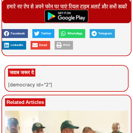
Facebook
Twitter
WhatsApp
Telegram
LinkedIn
Email
Print
जवाब जरूर दे
[democracy id="2"]
Related Articles