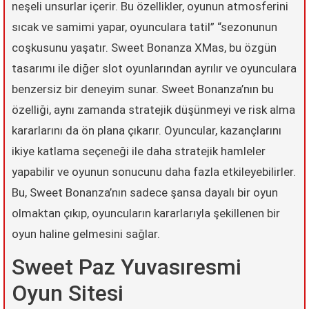
neşeli unsurlar içerir. Bu özellikler, oyunun atmosferini
sıcak ve samimi yapar, oyunculara tatil” “sezonunun
coşkusunu yaşatır. Sweet Bonanza XMas, bu özgün
tasarımı ile diğer slot oyunlarından ayrılır ve oyunculara
benzersiz bir deneyim sunar. Sweet Bonanza’nın bu
özelliği, aynı zamanda stratejik düşünmeyi ve risk alma
kararlarını da ön plana çıkarır. Oyuncular, kazançlarını
ikiye katlama seçeneği ile daha stratejik hamleler
yapabilir ve oyunun sonucunu daha fazla etkileyebilirler.
Bu, Sweet Bonanza’nın sadece şansa dayalı bir oyun
olmaktan çıkıp, oyuncuların kararlarıyla şekillenen bir
oyun haline gelmesini sağlar.
Sweet Paz Yuvasıresmi
Oyun Sitesi