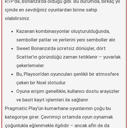
RTP’de, Bonanza’da olduğu gibi. Bu durumda, birkaç yıl
içinde en sevdiğiniz oyunlardan birine sahip
olabilirsiniz.
Kazanan kombinasyonlar oluşturulduğunda,
semboller patlar ve yerlerini yeni semboller alır.
Sweet Bonanza’da ücretsiz dönüşler, dört
Scatter’ın göründüğü zaman tetiklenir – yuvarlak
şekerlemeler.
Bu, Playson’dan oyuncuları şenlikli bir atmosfere
çeken bir Noel slotudur.
Oyuna erişim genellikle, kullanıcı dostu arayüzler
ve basit kayıt işlemleri ile sağlanır.
Pragmatic Play’ün kumarhane oyunlarının çoğu bu
kategoriye girer. Çevrimiçi ortamda oyun oynamak
çoğunlukla eğlenmekle ilgilidir – ancak afin de da