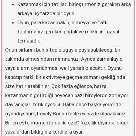
Kazanmak için tatlıları birleştirmeniz gereken arka
arkaya üç tarzda bir oyun.
Oyun, para kazanmak için meyve ve tatlı
toplamanız gereken parlak ve renkli bir masal
temasıdır.
Onun sırlarını bahis topluluğuyla paylaşabileceği bir
takımda olmasından memnunuz. Ayrıca zamanlayıcı
veya alarm ayarlanması weil yararlı olacaktır. Oyunu
kapatıp farklı bir aktiviteye geçme zamanı geldiğinde
size hatırlatabilirler. Çok fazla eğlence, hatta
kazanmanın getirdiği heyecan bazı bireylerde zorlayıcı
davranışları tetikleyebilir. Daha önce başka yerlerde
oynadıysanız, Lovely Bonanza ile evinizde olacaksınız.
Bir en este momento da iki özel” “özellik dışında, diğer
yuvalardan bildiğiniz kurallara uyar.