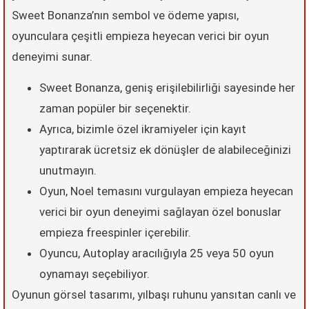
Sweet Bonanza’nın sembol ve ödeme yapısı,
oyunculara çeşitli empieza heyecan verici bir oyun
deneyimi sunar.
Sweet Bonanza, geniş erişilebilirliği sayesinde her
zaman popüler bir seçenektir.
Ayrıca, bizimle özel ikramiyeler için kayıt
yaptırarak ücretsiz ek dönüşler de alabileceğinizi
unutmayın.
Oyun, Noel temasını vurgulayan empieza heyecan
verici bir oyun deneyimi sağlayan özel bonuslar
empieza freespinler içerebilir.
Oyuncu, Autoplay aracılığıyla 25 veya 50 oyun
oynamayı seçebiliyor.
Oyunun görsel tasarımı, yılbaşı ruhunu yansıtan canlı ve