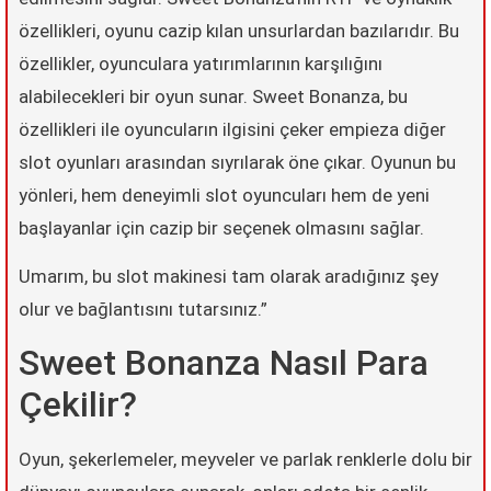
özellikleri, oyunu cazip kılan unsurlardan bazılarıdır. Bu
özellikler, oyunculara yatırımlarının karşılığını
alabilecekleri bir oyun sunar. Sweet Bonanza, bu
özellikleri ile oyuncuların ilgisini çeker empieza diğer
slot oyunları arasından sıyrılarak öne çıkar. Oyunun bu
yönleri, hem deneyimli slot oyuncuları hem de yeni
başlayanlar için cazip bir seçenek olmasını sağlar.
Umarım, bu slot makinesi tam olarak aradığınız şey
olur ve bağlantısını tutarsınız.”
Sweet Bonanza Nasıl Para
Çekilir?
Oyun, şekerlemeler, meyveler ve parlak renklerle dolu bir