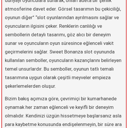
dünyayı oyunculara sunarak, onları adeta bir şenlik
atmosferine davet eder. Görsel tasarımın bu çekiciliği,
oyunun diğer” “slot oyunlarından ayrılmasını sağlar ve
oyuncuların ilgisini çeker. Renklerin canlılığı ve
sembollerin detaylı tasarımı, göz alıcı bir deneyim
sunar ve oyuncuların oyun süresince eğlenceli vakit
geçirmelerini sağlar. Sweet Bonanza slot oyununda
kullanılan semboller, oyuncuların kazançlarını belirleyen
temel unsurlardır. Bu semboller, oyunun tatlı temalı
tasarımına uygun olarak çeşitli meyveler empieza
şekerlemelerden oluşur.
Bizim bakış açımıza göre, çevrimiçi bir kumarhanede
oynamak her zaman eğlenceli ve keyifli bir deneyim
olmalıdır. Kendinizi üzgün hissetmeye başlarsanız asla
para kaybetme konusunda endişelenmeyin, bir süre ara