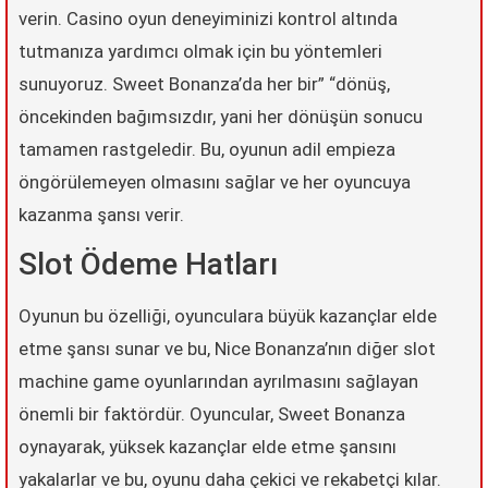
verin. Casino oyun deneyiminizi kontrol altında
tutmanıza yardımcı olmak için bu yöntemleri
sunuyoruz. Sweet Bonanza’da her bir” “dönüş,
öncekinden bağımsızdır, yani her dönüşün sonucu
tamamen rastgeledir. Bu, oyunun adil empieza
öngörülemeyen olmasını sağlar ve her oyuncuya
kazanma şansı verir.
Slot Ödeme Hatları
Oyunun bu özelliği, oyunculara büyük kazançlar elde
etme şansı sunar ve bu, Nice Bonanza’nın diğer slot
machine game oyunlarından ayrılmasını sağlayan
önemli bir faktördür. Oyuncular, Sweet Bonanza
oynayarak, yüksek kazançlar elde etme şansını
yakalarlar ve bu, oyunu daha çekici ve rekabetçi kılar.