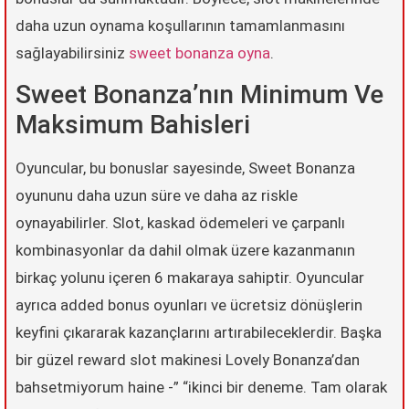
daha uzun oynama koşullarının tamamlanmasını
sağlayabilirsiniz
sweet bonanza oyna
.
Sweet Bonanza’nın Minimum Ve
Maksimum Bahisleri
Oyuncular, bu bonuslar sayesinde, Sweet Bonanza
oyununu daha uzun süre ve daha az riskle
oynayabilirler. Slot, kaskad ödemeleri ve çarpanlı
kombinasyonlar da dahil olmak üzere kazanmanın
birkaç yolunu içeren 6 makaraya sahiptir. Oyuncular
ayrıca added bonus oyunları ve ücretsiz dönüşlerin
keyfini çıkararak kazançlarını artırabileceklerdir. Başka
bir güzel reward slot makinesi Lovely Bonanza’dan
bahsetmiyorum haine -” “ikinci bir deneme. Tam olarak