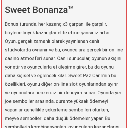
Sweet Bonanza™
Bonus turunda, her kazanç x3 çarpanı ile çarpılır,
böylece büyük kazançlar elde etme şansınız artar.
Oyun, gerçek zamanlı olarak yayınlanan canlı
stüdyolarda oynanır ve bu, oyunculara gerçek bir on line
casino atmosferi sunar. Canlı sunucular, oyunun akışını
yönetir ve oyuncularla etkileşime girer, bu da oyunu
daha kişisel ve eğlenceli kılar. Sweet Paz Canlı’nın bu
özellikleri, oyunu diğer on-line slot oyunlarından ayırır
ve oyunculara benzersiz bir deneyim sunar. Oyunda yer
joe semboller arasında, durante yüksek ödemeyi
yapanlar genellikle şekerleme sembolleri olurken,
meyve sembolleri daha düşük ödemeler yapar. Bu
sembollerin kombinasyonları, oyuncuların kazançlarını