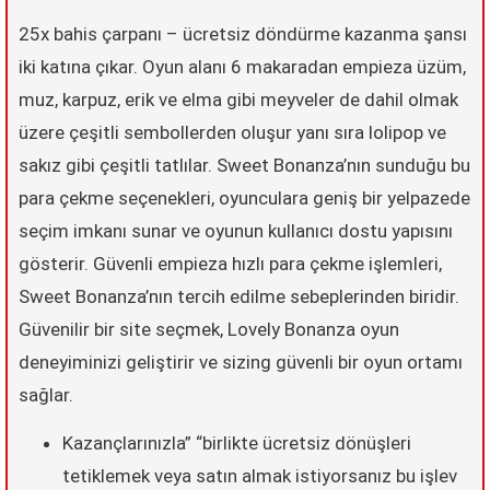
25x bahis çarpanı – ücretsiz döndürme kazanma şansı
iki katına çıkar. Oyun alanı 6 makaradan empieza üzüm,
muz, karpuz, erik ve elma gibi meyveler de dahil olmak
üzere çeşitli sembollerden oluşur yanı sıra lolipop ve
sakız gibi çeşitli tatlılar. Sweet Bonanza’nın sunduğu bu
para çekme seçenekleri, oyunculara geniş bir yelpazede
seçim imkanı sunar ve oyunun kullanıcı dostu yapısını
gösterir. Güvenli empieza hızlı para çekme işlemleri,
Sweet Bonanza’nın tercih edilme sebeplerinden biridir.
Güvenilir bir site seçmek, Lovely Bonanza oyun
deneyiminizi geliştirir ve sizing güvenli bir oyun ortamı
sağlar.
Kazançlarınızla” “birlikte ücretsiz dönüşleri
tetiklemek veya satın almak istiyorsanız bu işlev