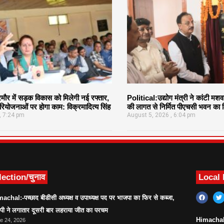
र में सड़क विकास को मिलेगी नई रफ्तार,
Political:उद्योग मंत्री ने कांटी मश
ियोजनाओं पर होगा काम: विक्रमादित्य सिंह
की लागत से निर्मित पीएचसी भवन का क
7:24 pm
August 5, 2026
6:04 pm
lection/चुनाव
Local
achal:-पच्छाद बीडीसी अध्यक्ष व उपाध्यक्ष पद पर भाजपा का फिर से कब्जा,
ेपी ने लगातार दूसरी बार लहराया जीत का परचम
Himachal:सर
e 24, 2026