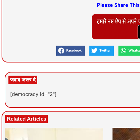
Please Share Thi
Facebook
Twitter
Whats
जवाब जरूर दे
[democracy id="2"]
Related Articles