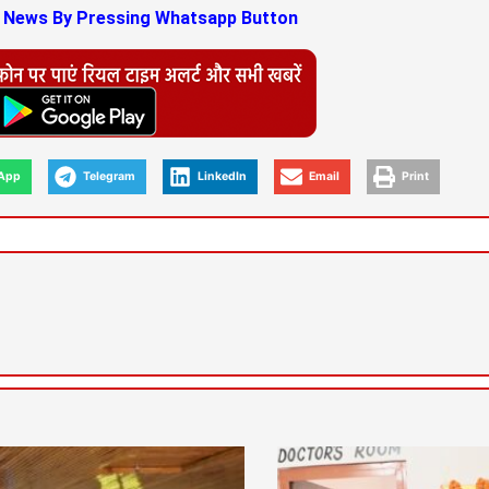
s News By Pressing Whatsapp Button
App
Telegram
LinkedIn
Email
Print