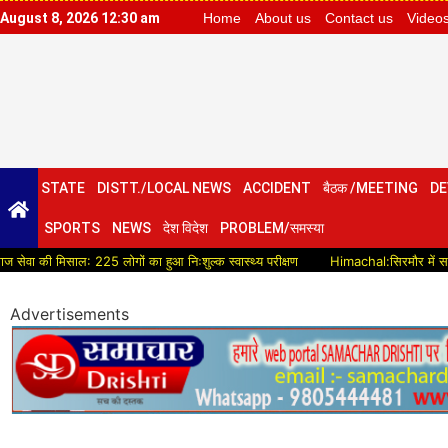
August 8, 2026 12:30 am
Home
About us
Contact us
Video
STATE
DISTT./LOCAL NEWS
ACCIDENT
बैठक /MEETING
DE
SPORTS
NEWS
देश विदेश
PROBLEM/समस्या
ाल: 225 लोगों का हुआ निःशुल्क स्वास्थ्य परीक्षण
Himachal:सिरमौर में सड़क विकास को मि
Advertisements