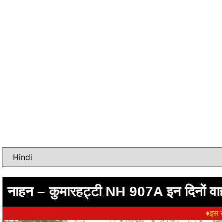
नाहन – कुमारहट्टी NH 907A इन दिनों वाह
♦इस ख