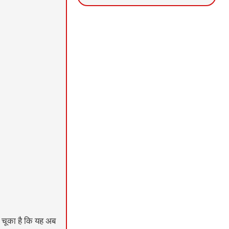
News Portal Development
Marketing hack4U
Ask Daman
 चूका है कि यह अब