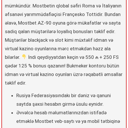
mümkündür. Mostbetin qlobal səfiri Roma və İtaliyanın
əfsanəvi yarımmüdafiəçisi Françesko Tottidir. Bundan
əlavə, Mostbet AZ-90 oyuna görə mükafatlar və sayta
sadiq qalan müştərilərə loyallıq bonusları təklif edir.
Müştərilər blackjack və slot kimi müxtəlif idman və
virtual kazino oyunlarına mərc etməkdən həzz ala
bilərlər.
İndi qeydiyyatdan keçin və 550 ₼ + 250 FS
qədər 125 % bonus qazanın! Bukmeker kontoru bütün
idman və virtual kazino oyunları üzrə rəqabətli əmsallar
təklif edir.
Rusiya Federasiyasındakı bir dəniz və qanuni
saytda şəxsi hesabın girmə üsulu eynidır.
Əvvəlcə hesab məlumatlarınızdan istifadə
etməklə Mostbet veb-saytı və ya mobil tətbiqinə