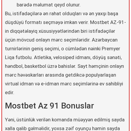
barədə məlumat qeyd olunur.
Bu, istifadəçilərə ən rahat olduqları və ən yaxşı başa
düşdüyü formatı seçməyə imkan verir. Mostbet AZ-91-
in diqqətəlayiq xüsusiyyətlərindən biri istifadəçilər
üçün mövcud onlayn mərc seçimləridir. Azərbaycan
turnirlərinin geniş seçimi, o cümlədən nəinki Premyer
Liqa futbolu. Atletika, velosiped idmanı, döyüş sənəti,
həndbol, basketbol üzrə bahislər. Sayt həmçinin onlayn
mərc həvəskarları arasında getdikcə populyarlaşan
virtual idman və e-idman mərc seçimlərinə ev sahibliyi
edir.
Mostbet Az 91 Bonuslar
Yəni, üstünlük verilən komanda müəyyən edilmiş sayda
xalla qalib gəlməlidir, yoxsa zəif oyunçu həmin sayda