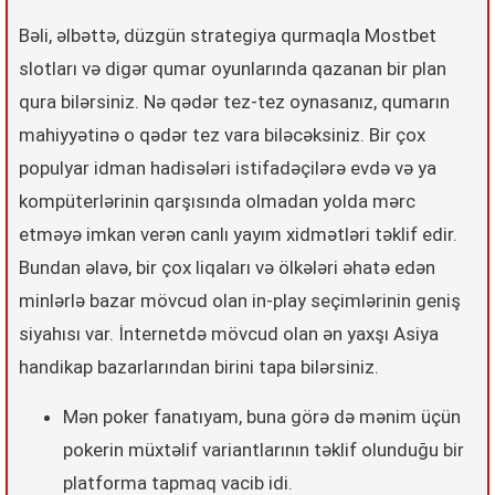
Bəli, əlbəttə, düzgün strategiya qurmaqla Mostbet
slotları və digər qumar oyunlarında qazanan bir plan
qura bilərsiniz. Nə qədər tez-tez oynasanız, qumarın
mahiyyətinə o qədər tez vara biləcəksiniz. Bir çox
populyar idman hadisələri istifadəçilərə evdə və ya
kompüterlərinin qarşısında olmadan yolda mərc
etməyə imkan verən canlı yayım xidmətləri təklif edir.
Bundan əlavə, bir çox liqaları və ölkələri əhatə edən
minlərlə bazar mövcud olan in-play seçimlərinin geniş
siyahısı var. İnternetdə mövcud olan ən yaxşı Asiya
handikap bazarlarından birini tapa bilərsiniz.
Mən poker fanatıyam, buna görə də mənim üçün
pokerin müxtəlif variantlarının təklif olunduğu bir
platforma tapmaq vacib idi.