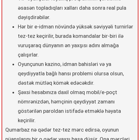
əsasən topladıqları xalları daha sonra real pula
dəyişdirəbilər.
Hər bir e-idman növündə yüksək səviyyəli turnirlər
tez-tez keçirilir, burada komandalar bir-biri ilə
vuruşaraq dünyanın ən yaxşısı adını almağa
çalışırlar.
Oyunçunun kazino, idman bahisləri və ya
qeydiyyatla bağlı hansı problemi olursa olsun,
dəstək mütləq kömək edəcəkdir.
Şəxsi hesabınıza daxil olmaq mobil/e-poçt
nömrənizdən, həmçinin qeydiyyat zamanı
göstərilən paroldan istifadə etməklə həyata
keçirilir.
Qumarbaz nə qədər tez-tez mərc edirsə, oyunun
nüanslarını bir o qədər yaxşı başa düşür. Ona mərcləri