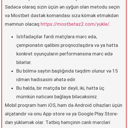
Sadəcə olaraq sizin üçün ən uyğun olan metodu seçin
və Mostbet dəstək komandası sizə kömək etməkdən
məmnun olacaq
https://mostbetaz2.com/yukle/
.
İstifadəçilər fərdi matçlara mərc edə,
çempionatın qalibini proqnozlaşdıra və ya hətta
konkret oyunçuların performansına mərc edə
bilərlər.
Bu bölmə saytın başlığında təqdim olunur və 15
idman hadisəsini əhatə edir.
Bu halda, bir matçda bir deyil, iki, hətta üç
mümkün nəticəni bağlaya biləcəksiniz.
Mobil proqram həm iOS, həm də Android cihazları üçün
əlçatandır və onu App-store və ya Google Play Store-
dan yükləmək olar. Tətbiq həmçinin canlı mərcləri