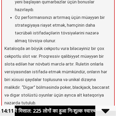
yeni başlayan qumarbazlar üçün bonuslar
hazırlayıb.
Öz performansınızı artırmaq üçün müəyyən bir
strategiyaya riayət etmək, həmçinin daha
təcrübəli istifadəçilərin tövsiyələrini nəzərə
almaq tövsiyə olunur.
Kataloqda ən böyük cekpotu vura biləcəyiniz bir çox
cekpotlu slot var. Proqressiv qalibiyyət müəyyən bir
slota edilən hər növbəti mərclə artır. Ruletin onlarla
versiyasından istifadə etmək mümkündür, onların hər
biri xüsusi qaydalar toplusuna və unikal dizayna
malikdir. “Digər” bölməsində poker, blackjack, baccarat
və digər stolüstü oyunlar üçün ayrıca alt kateqoriya
nəzərdə tutulub.
25 लोगों का हुआ निःशुल्क स्वास्थ्य परीक्षण
14:11
Creepy Hour: Hesabı Artır Və