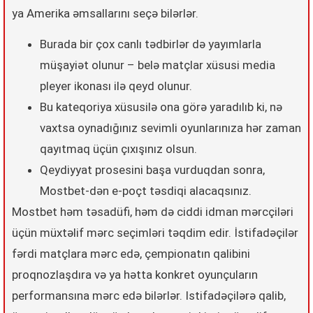
ya Amerika əmsallarını seçə bilərlər.
Burada bir çox canlı tədbirlər də yayımlarla
müşayiət olunur – belə matçlar xüsusi media
pleyer ikonası ilə qeyd olunur.
Bu kateqoriya xüsusilə ona görə yaradılıb ki, nə
vaxtsa oynadığınız sevimli oyunlarınıza hər zaman
qayıtmaq üçün çıxışınız olsun.
Qeydiyyat prosesini başa vurduqdan sonra,
Mostbet-dən e-poçt təsdiqi alacaqsınız.
Mostbet həm təsadüfi, həm də ciddi idman mərcçiləri
üçün müxtəlif mərc seçimləri təqdim edir. İstifadəçilər
fərdi matçlara mərc edə, çempionatın qalibini
proqnozlaşdıra və ya hətta konkret oyunçuların
performansına mərc edə bilərlər. Istifadəçilərə qalib,