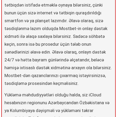
tətbiqdən istifadə etməklə oynaya bilərsiniz, çünki
bunun üçün sizə internet və tətbiqin quraşdırıldığı
smartfon və ya planşet lazımdır. Əlavə olaraq, sizə
təsdiqlənmə lazım olduqda Mostbet-in onlay dəstək
xidməti ilə əlaqə saxlaya bilərsiniz. Sadəcə söhbətə
keçin, sonra isə bu prosedur üçün tələb onun
sənədlərinizi əlavə edin. Əlavə olaraq, onlayn dəstək
24/7 və hətta bayram günlərində əlçatandır, beləcə
həmişə ixtisaslı dəstək xidmətinə arxayın ola bilərsiniz.
Mostbet-dən qazanclarınızı çıxarmaq istəyirsinizsə,
təsdiqləmə prosesindən keçməlisiniz.
Yükləmə məhdudiyyətləri olduğu halda, siz iCloud
hesabınızın regionunu Azərbaycandan Özbəkistana və
ya Kolumbiyaya dəyişməli və yükləməni təkrar