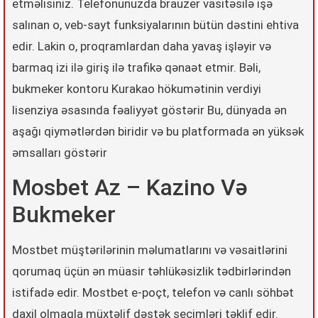
etməlisiniz. Telefonunuzda brauzer vasitəsilə işə
salınan o, veb-sayt funksiyalarının bütün dəstini ehtiva
edir. Lakin o, proqramlardan daha yavaş işləyir və
barmaq izi ilə giriş ilə trafikə qənaət etmir. Bəli,
bukmeker kontoru Kurakao hökumətinin verdiyi
lisenziya əsasında fəaliyyət göstərir Bu, dünyada ən
aşağı qiymətlərdən biridir və bu platformada ən yüksək
əmsalları göstərir
Mosbet Az – Kazino Və
Bukmeker
Mostbet müştərilərinin məlumatlarını və vəsaitlərini
qorumaq üçün ən müasir təhlükəsizlik tədbirlərindən
istifadə edir. Mostbet e-poçt, telefon və canlı söhbət
daxil olmaqla müxtəlif dəstək seçimləri təklif edir.