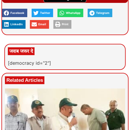
Facebook
Twitter
WhatsApp
Telegram
LinkedIn
Email
Print
जवाब जरूर दे
[democracy id="2"]
Related Articles