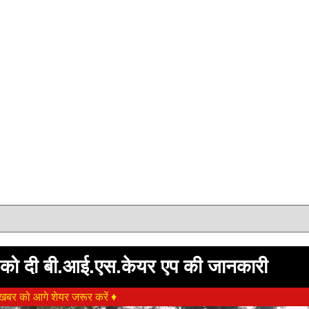
ं को दी बी.आई.एस.केयर एप की जानकारी
बर को आगे शेयर जरूर करें ♦