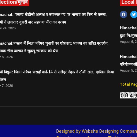
lection/चुनाव
Local
achal:-पच्छाद बीडीसी अध्यक्ष व उपाध्यक्ष पद पर भाजपा का फिर से कब्जा,
ेपी ने लगातार दूसरी बार लहराया जीत का परचम
Himachal:सर
e 24, 2026
हुआ निःशुल्क
August 6, 
achal:पच्छाद में जिला परिषद चुनावों का शंखनाद: भाजपा का शक्ति प्रदर्शन,
ायक रीना कश्यप ने सुक्खू सरकार को घेरा
Himachal:स
 8, 2026
परियोजनाओं 
August 5, 
ावी बिगुल: जिला परिषद सराहाँ वार्ड-14 से सतेंद्र नेहरू ने ठोंकी ताल, दाखिल किया
ांकन
Total Pa
 7, 2026
Designed by 
Website Designing Compan