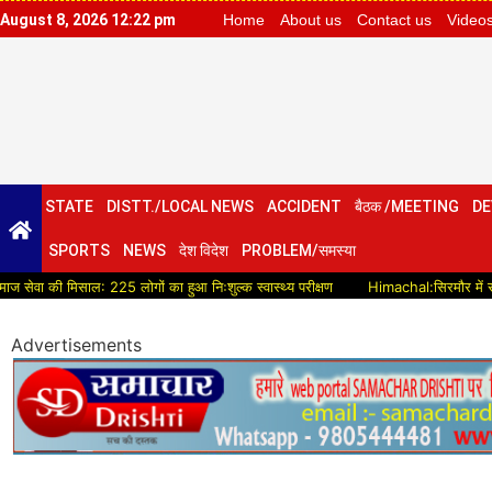
August 8, 2026 12:22 pm
Home
About us
Contact us
Video
STATE
DISTT./LOCAL NEWS
ACCIDENT
बैठक /MEETING
DE
SPORTS
NEWS
देश विदेश
PROBLEM/समस्या
िसाल: 225 लोगों का हुआ निःशुल्क स्वास्थ्य परीक्षण
Himachal:सिरमौर में सड़क विकास को म
Advertisements