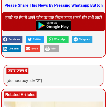
Please Share This News By Pressing Whatsapp Button
Facebook
Twitter
WhatsApp
Telegram
LinkedIn
Email
Print
जवाब जरूर दे
[democracy id="2"]
Related Articles