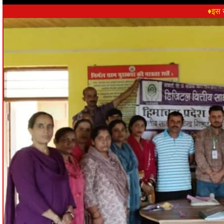
♦इस ख