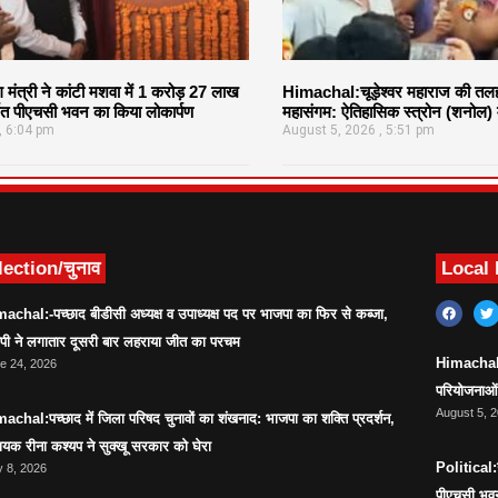
 मंत्री ने कांटी मशवा में 1 करोड़ 27 लाख
Himachal:चूड़ेश्वर महाराज की तलह
मित पीएचसी भवन का किया लोकार्पण
महासंगम: ऐतिहासिक स्त्रोन (शनोल) म
6:04 pm
August 5, 2026
5:51 pm
lection/चुनाव
Local
achal:-पच्छाद बीडीसी अध्यक्ष व उपाध्यक्ष पद पर भाजपा का फिर से कब्जा,
ेपी ने लगातार दूसरी बार लहराया जीत का परचम
Himachal:स
e 24, 2026
परियोजनाओं 
August 5, 
achal:पच्छाद में जिला परिषद चुनावों का शंखनाद: भाजपा का शक्ति प्रदर्शन,
ायक रीना कश्यप ने सुक्खू सरकार को घेरा
Political:उ
 8, 2026
पीएचसी भवन