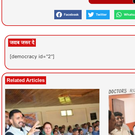
Facebook
Twitter
Whats
जवाब जरूर दे
[democracy id="2"]
Related Articles