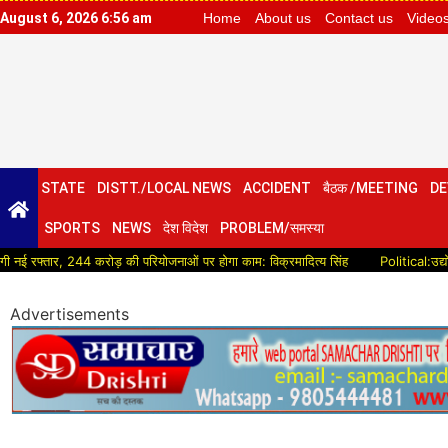
August 6, 2026 6:56 am
Home
About us
Contact us
Video
STATE
DISTT./LOCAL NEWS
ACCIDENT
बैठक /MEETING
DE
SPORTS
NEWS
देश विदेश
PROBLEM/समस्या
, 244 करोड़ की परियोजनाओं पर होगा काम: विक्रमादित्य सिंह
Political:उद्योग मंत्री न
Advertisements