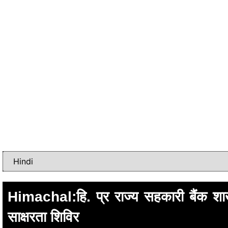
Himachal:हि. प्र राज्य सहकारी बैंक शाख
साक्षरता शिविर