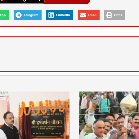
App
Telegram
LinkedIn
Email
Print