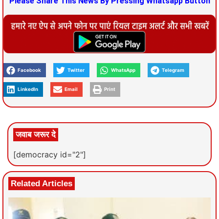
Please Share This News By Pressing Whatsapp Button
Facebook
Twitter
WhatsApp
Telegram
LinkedIn
Email
Print
जवाब जरूर दे
[democracy id="2"]
Related Articles