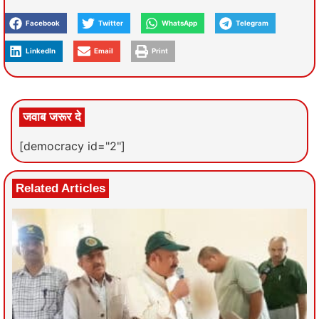
Facebook
Twitter
WhatsApp
Telegram
LinkedIn
Email
Print
जवाब जरूर दे
[democracy id="2"]
Related Articles