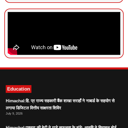
News Portal Development
Marketing hack4U
Ask Daman
Education
Himachal:हि. प्र राज्य सहकारी बैंक शाखा सराहाँ ने नाबार्ड के सहयोग से
लगाया डिजिटल वित्तीय साक्षरता शिविर
July 9, 2026
Himachal:पच्छाद की बेटी ने गाड़े सफलता के झंडे: आरुषि ने हिमाचल बोर्ड