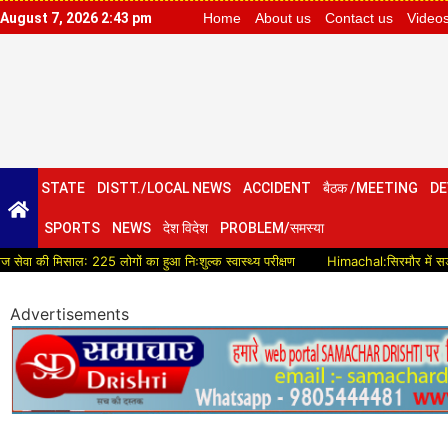
August 7, 2026 2:43 pm
Home
About us
Contact us
Video
STATE
DISTT./LOCAL NEWS
ACCIDENT
बैठक /MEETING
DE
SPORTS
NEWS
देश विदेश
PROBLEM/समस्या
ल: 225 लोगों का हुआ निःशुल्क स्वास्थ्य परीक्षण
Himachal:सिरमौर में सड़क विकास को मिल
Advertisements