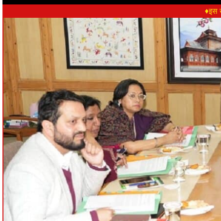
♦इस ख