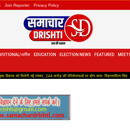
s
Join Reporter
Privacy Policy
VOTIONAL/धार्मिक
EDUCATION
ELECTION NEWS
FEATURED
MEETI
ेगी नई रफ्तार, 244 करोड़ की परियोजनाओं पर होगा काम: विक्रमादित्य सिंह
Political:उ