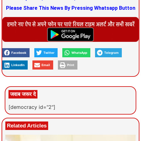
Please Share This News By Pressing Whatsapp Button
Facebook
Twitter
WhatsApp
Telegram
LinkedIn
Email
Print
जवाब जरूर दे
[democracy id="2"]
Related Articles