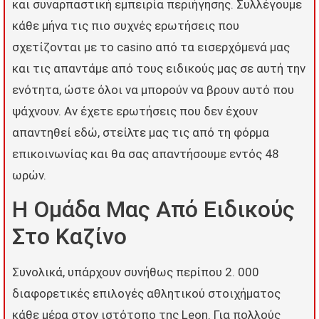
και συναρπαστική εμπειρία περιήγησης. Συλλέγουμε
κάθε μήνα τις πιο συχνές ερωτήσεις που
σχετίζονται με το casino από τα εισερχόμενά μας
και τις απαντάμε από τους ειδικούς μας σε αυτή την
ενότητα, ώστε όλοι να μπορούν να βρουν αυτό που
ψάχνουν. Αν έχετε ερωτήσεις που δεν έχουν
απαντηθεί εδώ, στείλτε μας τις από τη φόρμα
επικοινωνίας και θα σας απαντήσουμε εντός 48
ωρών.
Η Ομάδα Μας Από Ειδικούς
Στο Καζίνο
Συνολικά, υπάρχουν συνήθως περίπου 2. 000
διαφορετικές επιλογές αθλητικού στοιχήματος
κάθε μέρα στον ιστότοπο της Leon. Για πολλούς