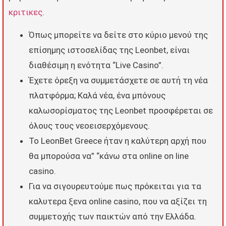
κριτικες
.
Όπως μπορείτε να δείτε στο κύριο μενού της
επίσημης ιστοσελίδας της Leonbet, είναι
διαθέσιμη η ενότητα “Live Casino”.
Έχετε όρεξη να συμμετάσχετε σε αυτή τη νέα
πλατφόρμα; Καλά νέα, ένα μπόνους
καλωσορίσματος της Leonbet προσφέρεται σε
όλους τους νεοεισερχόμενους.
Το LeonBet Greece ήταν η καλύτερη αρχή που
θα μπορούσα να” “κάνω στα online on line
casino.
Για να σιγουρευτούμε πως πρόκειται για τα
καλυτερα ξενα online casino, που να αξίζει τη
συμμετοχής των παικτών από την Ελλάδα.