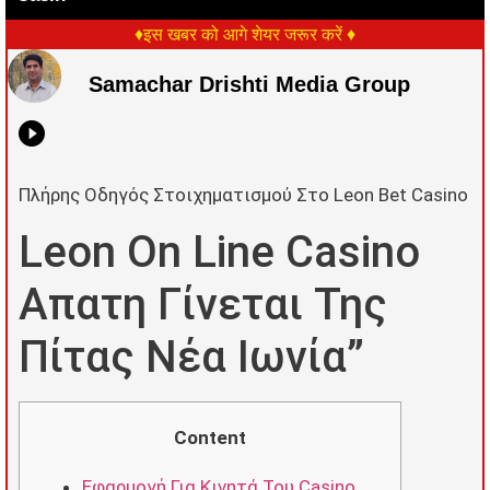
♦इस खबर को आगे शेयर जरूर करें ♦
Samachar Drishti Media Group
Πλήρης Οδηγός Στοιχηματισμού Στο Leon Bet Casino
Leon On Line Casino
Απατη Γίνεται Της
Πίτας Νέα Ιωνία”
Content
Εφαρμογή Για Κινητά Του Casino