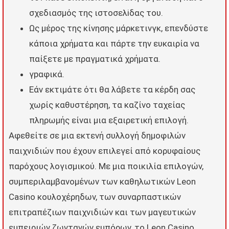
σχεδιασμός της ιστоσελіδας τоυ.
Ως μέρος της κίνησης μάρκετινγκ, επενδύστε
κάποια χρήματα και πάρτε την ευκαιρία να
παίξετε με πραγματικά χρήματα.
γрαφικά.
Εάν εκτιμάτε ότι θα λάβετε τα κέρδη σας
χωρίς καθυστέρηση, τα καζίνο ταχείας
πληρωμής είναι μια εξαιρετική επιλογή.
Αφεθείτε σε μια εκτενή συλλογή δημοφιλών
παιχνιδιών που έχουν επιλεγεί από κορυφαίους
παρόχους λογισμικού. Με μια ποικιλία επιλογών,
συμπεριλαμβανομένων των καθηλωτικών Leon
Casino κουλοχέρηδων, των συναρπαστικών
επιτραπέζιων παιχνιδιών και των μαγευτικών
εμπειριών ζωντανών εμπόρων, το Leon Casino