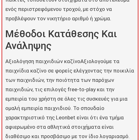
ενός περιστρεφόμενου τροχού, με στόχο να
προβλέψουν τον νικητήριο αριθμό ή χρώμα.
Μέθοδοι Κατάθεσης Και
Ανάληψης
Αξιολόγηση παιχνιδιών καζίνοΑξιολογούμε τα
παιχνίδια καζίνο σε φορείς ελέγχοντας την ποικιλία
των παιχνιδιών, την ποιότητα των παρόχων
παιχνιδιών, τις επιλογές free-to-play και την
εμπειρία του χρήστη σε όλες τις συσκευές για μια
ομαλή εμπειρία παιχνιδιού. Το σπουδαίο
χαρακτηριστικό της Leonbet είναι ότι ένα τμήμα
αφιερωμένο στα αθλητικά στοιχήματα είναι
διαθέσιμο και προσβάσιμο με τον ίδιο λογαριασμό.