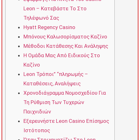
Leon – Κατεβάστε Το Στο
Τηλέφωνό Σας
Hyatt Regency Casino
Μπόνους Καλωσορίσματος Καζίνο
Μέθοδοι Κατάθεσης Και Ανάληψης
Η Ομάδα Μας Από Ειδικούς Στο
Καζίνο
Leon Τρόποι” “πληρωμής –
Καταθέσεις, Αναλήψεις
Χρονοδιάγραμμα Νομοσχεδίου Για
Τη Ρύθμιση Των Τυχερών
Παιχνιδιών
Εξερευνήστε Leon Casino Επίσημος
Ιστότοπος
Όταν Στοιχηματίζω Στο Leon,