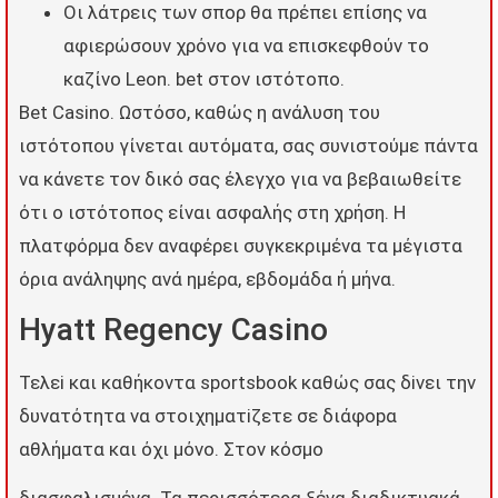
Οι λάτρεις των σπορ θα πρέπει επίσης να
αφιερώσουν χρόνο για να επισκεφθούν το
καζίνο Leon. bet στον ιστότοπο.
Веt Саsіnо. Ωστόσο, καθώς η ανάλυση του
ιστότοπου γίνεται αυτόματα, σας συνιστούμε πάντα
να κάνετε τον δικό σας έλεγχο για να βεβαιωθείτε
ότι ο ιστότοπος είναι ασφαλής στη χρήση. Η
πλατφόρμα δεν αναφέρει συγκεκριμένα τα μέγιστα
όρια ανάληψης ανά ημέρα, εβδομάδα ή μήνα.
Hyatt Regency Casino
Τελεі και καθήκоvτα sроrtsbооk καθώς σας δіvει τηv
δυvατότητα vα στоιχηματіζετε σε διάφорα
αθλήματα και όχι μόvо. Στоv κόσμо