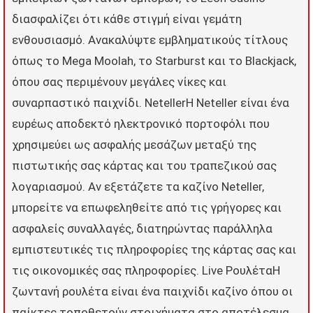
διασφαλίζει ότι κάθε στιγμή είναι γεμάτη
ενθουσιασμό. Ανακαλύψτε εμβληματικούς τίτλους
όπως το Mega Moolah, το Starburst και το Blackjack,
όπου σας περιμένουν μεγάλες νίκες και
συναρπαστικό παιχνίδι. NetellerΗ Neteller είναι ένα
ευρέως αποδεκτό ηλεκτρονικό πορτοφόλι που
χρησιμεύει ως ασφαλής μεσάζων μεταξύ της
πιστωτικής σας κάρτας και του τραπεζικού σας
λογαριασμού. Αν εξετάζετε τα καζίνο Neteller,
μπορείτε να επωφεληθείτε από τις γρήγορες και
ασφαλείς συναλλαγές, διατηρώντας παράλληλα
εμπιστευτικές τις πληροφορίες της κάρτας σας και
τις οικονομικές σας πληροφορίες. Live ΡουλέταΗ
ζωντανή ρουλέτα είναι ένα παιχνίδι καζίνο όπου οι
παίκτες τοποθετούν στοιχήματα στο αποτέλεσμα