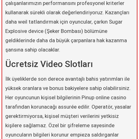
çalışanlarımızın performansını profesyonel kriterler
kullanarak sürekli olarak değerlendiriyoruz. Kazançları
daha weil tatlandırmak için oyuncular, çarkın Sugar
Explosive device (Şeker Bombası) bölümüne
geldiklerinde daha da büyük çarpanlara hak kazanma
şansına sahip olacaklar.
Ücretsiz Video Slotları
İlk üyeliklerde son derece avantajlı bahis yatırımları ile
yüksek oranlara ve bonus bakiyelere sahip olabilirsiniz.
Her oyuncunun kişisel bilgilerinin Pinup online casino
tarafından korunacağı assurée edilir. Operatör, yasalar
gerektirmiyorsa, kişisel müşteri verilerini yetkisiz
kişilere sağlamaz. Özel bir şifreleme sayesinde
oyuncuların bilgileri korunur empieza saldırganlar