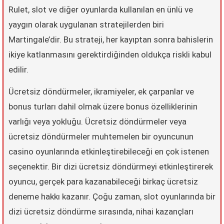
Rulet, slot ve diğer oyunlarda kullanılan en ünlü ve
yaygın olarak uygulanan stratejilerden biri
Martingale’dir. Bu strateji, her kayıptan sonra bahislerin
ikiye katlanmasını gerektirdiğinden oldukça riskli kabul
edilir.
Ücretsiz döndürmeler, ikramiyeler, ek çarpanlar ve
bonus turları dahil olmak üzere bonus özelliklerinin
varlığı veya yokluğu. Ücretsiz döndürmeler veya
ücretsiz döndürmeler muhtemelen bir oyuncunun
casino oyunlarında etkinleştirebileceği en çok istenen
seçenektir. Bir dizi ücretsiz döndürmeyi etkinleştirerek
oyuncu, gerçek para kazanabileceği birkaç ücretsiz
deneme hakkı kazanır. Çoğu zaman, slot oyunlarında bir
dizi ücretsiz döndürme sırasında, nihai kazançları