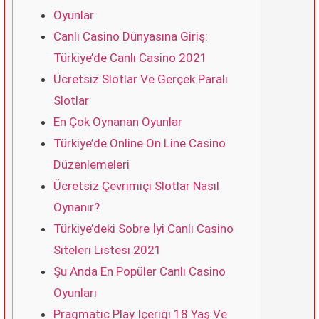
Oyunlar
Canlı Casino Dünyasına Giriş:
Türkiye’de Canlı Casino 2021
Ücretsiz Slotlar Ve Gerçek Paralı
Slotlar
En Çok Oynanan Oyunlar
Türkiye’de Online On Line Casino
Düzenlemeleri
Ücretsiz Çevrimiçi Slotlar Nasıl
Oynanır?
Türkiye’deki Sobre İyi Canlı Casino
Siteleri Listesi 2021
Şu Anda En Popüler Canlı Casino
Oyunları
Pragmatic Play Içeriği 18 Yaş Ve