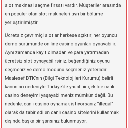
slot makinesi seçme fırsatı vardır. Müşteriler arasında
en popüler olan slot makineleri ayrı bir bölüme
yerleştirilmiştir.
Ücretsiz çevrimiçi slotlar herkese açıktır; her oyuncu
demo sürümünde on line casino oyunları oynayabilir.
Aynı zamanda kayıt olmadan ve para yatırmadan
ücretsiz slot oynayabilirsiniz, beğendiğiniz oyunu
seçmeniz ve demo modunu seçmeniz yeterlidir.
Maalesef BTK’nın (Bilgi Teknolojileri Kurumu) belirli
kanunları nedeniyle Türkiye’de yasal bir şekilde canlı
casino deneyimi yaşayabilmeniz mümkün değil. Bu
nedenle, canlı casino oynamak istiyorsanız “illegal”
olarak da tabir edilen canlı casino sitelerini kullanmak
dışında başka bir şansınız bulunmuyor.