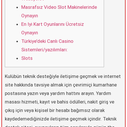
Masrafsız Video Slot Makinelerinde
Oynayın
En Iyi Kart Oyunlarını Ücretsiz
Oynayın
Türkiye’deki Canlı Casino
Sistemleri/yazılımları:
Slots
Kulübün teknik desteğiyle iletişime geçmek ve internet
site hakkında tavsiye almak için çevrimiçi kumarhane
postasına yazın veya yardım hattını arayın. Yardım
masası hizmeti, kayıt ve bahis ödülleri, nakit giriş ve
çıkış için veya kişisel bir hesabı bağımsız olarak
kaydedemediğinizde iletişime geçmek içindir. Teknik