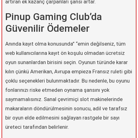
artıran ek kazanç çarpanları şansı artar.
Pinup Gaming Club’da
Güvenilir Ödemeler
Anında kayıt olma konusunda” “emin değilseniz, tüm
web kullanıcılarına kayıt ön koşulu olmadan ücretsiz
oyun sunanlardan birisini seçin. Oyunun türünde karar
kılın çünkü Amerikan, Avrupa empieza Fransız ruleti gibi
çoklu seçenekleri bulunmaktadır. Bu nedenle, bu oyunu
fonlarınızı riske etmeden oynama şansını yok
saymamalısınız. Sanal çevrimiçi slot makinelerinde
makaraların döndürülmesinin sonucu, adil ve tarafsız
bir oyun elde edilmesini sağlayan rastgele bir sayı
üreteci tarafından belirlenir.