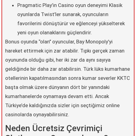
Pragmatic Play’in Casino oyun deneyimi Klasik
oyunlarda Twist’ler sunarak, oyuncuların
favorilerini dönüştürür ve eğlenceyi yükselterek
yeni oyun olanaklarını güçlendirir.
Bonus oyunda ‘’olan’’ oyuncular, Bay Monopoly’yi
hareket ettirmek için zar atabilir. Tıpkı gerçek zaman
oyununda olduğu gibi, her iki zar da aynı sayıya
geldiğinde bir daha zar atabilirsin. Türk lüks kumarhane
otellerinin kapatılmasından sonra kumar severler KKTC
başta olmak üzere dünyanın dört bir yanındaki
kumarhanelerde oynamaya devam etti. Ancak
Türkiye’de kaldığınızda sizler için seçtiğimiz online
casinolarda oynayabilirsiniz.
Neden Ücretsiz Çevrimiçi