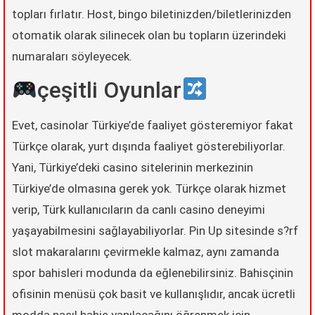
topları fırlatır. Host, bingo biletinizden/biletlerinizden
otomatik olarak silinecek olan bu topların üzerindeki
numaraları söyleyecek.
çeşitli Oyunlar
Evet, casinolar Türkiye’de faaliyet gösteremiyor fakat
Türkçe olarak, yurt dışında faaliyet gösterebiliyorlar.
Yani, Türkiye’deki casino sitelerinin merkezinin
Türkiye’de olmasına gerek yok. Türkçe olarak hizmet
verip, Türk kullanıcıların da canlı casino deneyimi
yaşayabilmesini sağlayabiliyorlar. Pin Up sitesinde s?rf
slot makaralarını çevirmekle kalmaz, aynı zamanda
spor bahisleri modunda da eğlenebilirsiniz. Bahisçinin
ofisinin menüsü çok basit ve kullanışlıdır, ancak ücretli