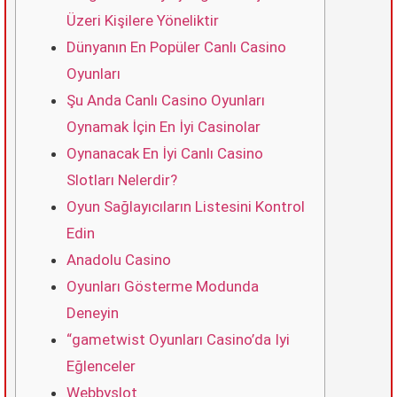
Üzeri Kişilere Yöneliktir
Dünyanın En Popüler Canlı Casino
Oyunları
Şu Anda Canlı Casino Oyunları
Oynamak İçin En İyi Casinolar
Oynanacak En İyi Canlı Casino
Slotları Nelerdir?
Oyun Sağlayıcıların Listesini Kontrol
Edin
Anadolu Casino
Oyunları Gösterme Modunda
Deneyin
“gametwist Oyunları Casino’da Iyi
Eğlenceler
Webbyslot