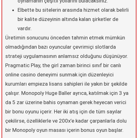
oynamanın çeşitli yollarını bulacaksınız.
Elbette bu sitelerin arasında hizmet olarak belirli
bir kalite düzeyinin altında kalan şirketler de
vardır.
Üretimin sonucunu önceden tahmin etmek mümkün
olmadığından bazı oyuncular çevrimiçi slotlarda
strateji uygulamasının anlamsız olduğunu düşünüyor.
Pragmatic Play, the girl zaman birinci sınıf bir canlı
online casino deneyimi sunmak için düzenleyici
kurumları empieza lisans sahipleri ile yakın bir şekilde
çalışır. Monopoly Huge Baller ayrıca, katılmak için 3 ya
da 5 zar üzerine bahis oynaman gerek heyecan verici
bir bonu oyunu içerir. Her iki atış için de tüm sayılar
çekilirse, özelliklerle ve 200x’e kadar çarpanlarla dolu
bir Monopoly oyun masası içerin bonus oyun başlar.