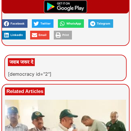
Facebook
Twitter
WhatsApp
Telegram
LinkedIn
Email
Print
जवाब जरूर दे
[democracy id="2"]
Related Articles