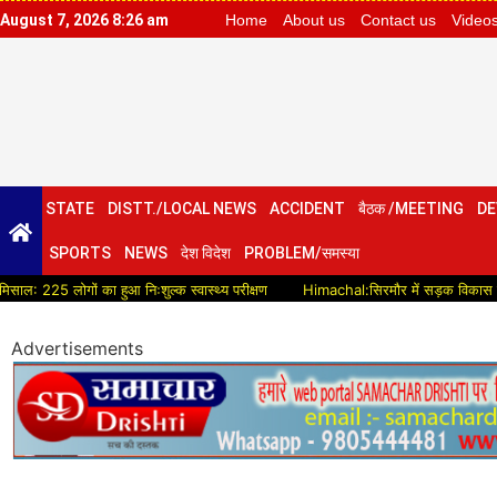
August 7, 2026 8:26 am
Home
About us
Contact us
Video
STATE
DISTT./LOCAL NEWS
ACCIDENT
बैठक /MEETING
DE
SPORTS
NEWS
देश विदेश
PROBLEM/समस्या
लोगों का हुआ निःशुल्क स्वास्थ्य परीक्षण
Himachal:सिरमौर में सड़क विकास को मिलेगी नई 
Advertisements