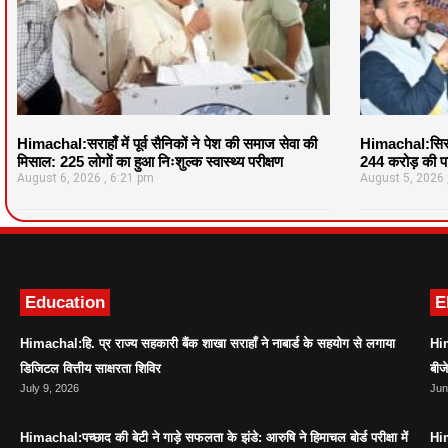
Himachal:सराहाँ में पूर्व सैनिकों ने पेश की समाज सेवा की
Himachal:सिरमौ
मिसाल: 225 लोगों का हुआ निःशुल्क स्वास्थ्य परीक्षण
244 करोड़ की पर
August 6, 2026
6:21 pm
August 5, 2026
Education
E
Himachal:हि. प्र राज्य सहकारी बैंक शाखा सराहाँ ने नाबार्ड के सहयोग से लगाया
Him
डिजिटल वित्तीय साक्षरता शिविर
बीज
July 9, 2026
Jun
Himachal:पच्छाद की बेटी ने गाड़े सफलता के झंडे: आरुषि ने हिमाचल बोर्ड परीक्षा में
Him