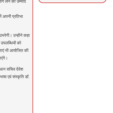
ाग लेने की उम्मीद
News Portal Development
Marketing hack4U
Ask Daman
ें अपनी प्रतिभा
उभरेगी। उन्होंने कहा
 उपलब्धियों को
िताएं भी आयोजित की
ाएंगे।
्रधान सचिव देवेश
षा एवं संस्कृति डॉ.