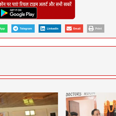
App
Telegram
LinkedIn
Email
Print