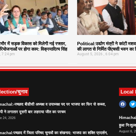
र में सड़क विकास को मिलेगी नई रफ्तार,
Political:उद्योग मंत्री ने कांटी मश
ियोजनाओं पर होगा काम: विक्रमादित्य सिंह
की लागत से निर्मित पीएचसी भवन का क
7:24 pm
August 5, 2026
6:04 pm
lection/चुनाव
Local
achal:-पच्छाद बीडीसी अध्यक्ष व उपाध्यक्ष पद पर भाजपा का फिर से कब्जा,
ेपी ने लगातार दूसरी बार लहराया जीत का परचम
Himachal:सर
e 24, 2026
हुआ निःशुल्क
August 6, 
achal:पच्छाद में जिला परिषद चुनावों का शंखनाद: भाजपा का शक्ति प्रदर्शन,