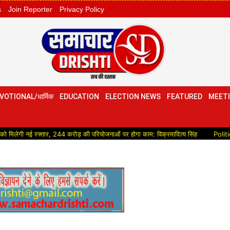
s
Join Reporter
Privacy Policy
VOTIONAL/धार्मिक
EDUCATION
ELECTION NEWS
FEATURED
MEETI
रफ्तार, 244 करोड़ की परियोजनाओं पर होगा काम: विक्रमादित्य सिंह
Political:उद्योग म