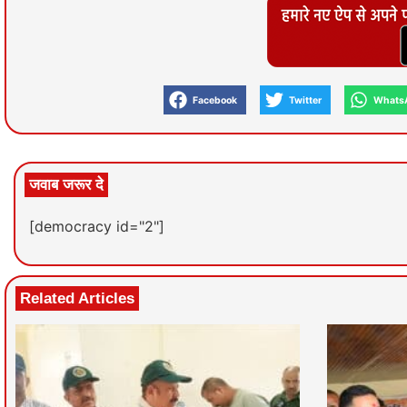
Facebook
Twitter
Whats
जवाब जरूर दे
[democracy id="2"]
Related Articles