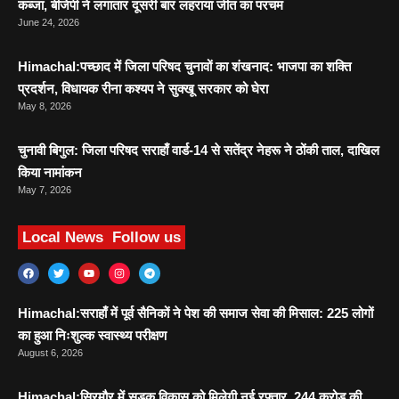
कब्जा, बीजेपी ने लगातार दूसरी बार लहराया जीत का परचम
June 24, 2026
Himachal:पच्छाद में जिला परिषद चुनावों का शंखनाद: भाजपा का शक्ति
प्रदर्शन, विधायक रीना कश्यप ने सुक्खू सरकार को घेरा
May 8, 2026
चुनावी बिगुल: जिला परिषद सराहाँ वार्ड-14 से सतेंद्र नेहरू ने ठोंकी ताल, दाखिल
किया नामांकन
May 7, 2026
Local News
Follow us
Himachal:सराहाँ में पूर्व सैनिकों ने पेश की समाज सेवा की मिसाल: 225 लोगों
का हुआ निःशुल्क स्वास्थ्य परीक्षण
August 6, 2026
Himachal:सिरमौर में सड़क विकास को मिलेगी नई रफ्तार, 244 करोड़ की