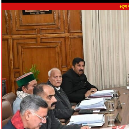
♦इस ख