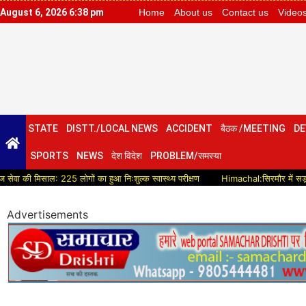
August 6, 2026 6:38 pm
Home
About us
Contact us
Video
STATE
DISTT./LOCAL NEWS
ACCIDENT
बैठक /MEETING
DE
SPORTS
NEWS
देश विदेश
PROBLEM/समस्या
ल: 225 लोगों का हुआ निःशुल्क स्वास्थ्य परीक्षण
Himachal:सिरमौर में सड़क विकास को मिल
Advertisements