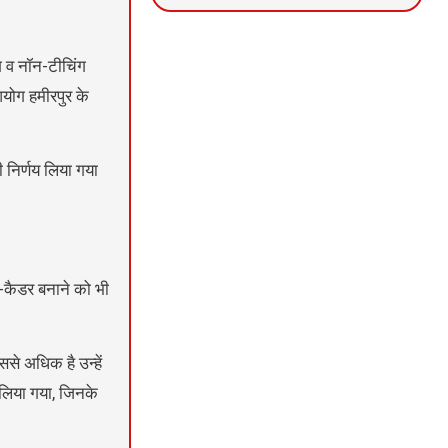
News Portal Development
Marketing hack4U
Ask Daman
ंग व नॉन-टीचिंग
आयोग हमीरपुर के
 निर्णय लिया गया
सब-कैडर बनाने को भी
से अधिक है उन्हें
 लिया गया, जिनके