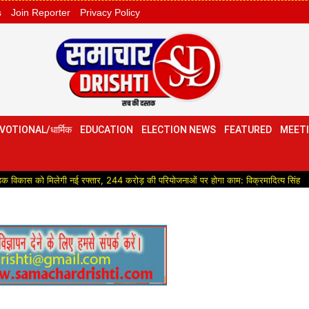
s
Join Reporter
Privacy Policy
VOTIONAL/धार्मिक
EDUCATION
ELECTION NEWS
FEATURED
MEETI
ेगी नई रफ्तार, 244 करोड़ की परियोजनाओं पर होगा काम: विक्रमादित्य सिंह
Political:उ