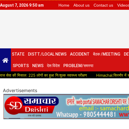
August 7, 2026 9:50 am
Home
About us
Contact us
Video
STATE
DISTT./LOCAL NEWS
ACCIDENT
बैठक /MEETING
DE
SPORTS
NEWS
देश विदेश
PROBLEM/समस्या
िसाल: 225 लोगों का हुआ निःशुल्क स्वास्थ्य परीक्षण
Himachal:सिरमौर में सड़क विकास को 
Advertisements