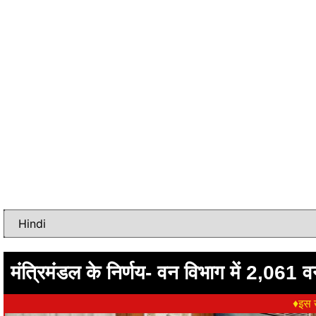
मंत्रिमंडल के निर्णय- वन विभाग में 2,061 वन
♦इस ख