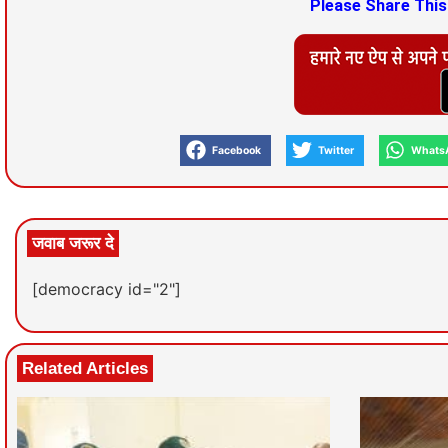
Please Share Thi
Facebook
Twitter
Whats
जवाब जरूर दे
[democracy id="2"]
Related Articles