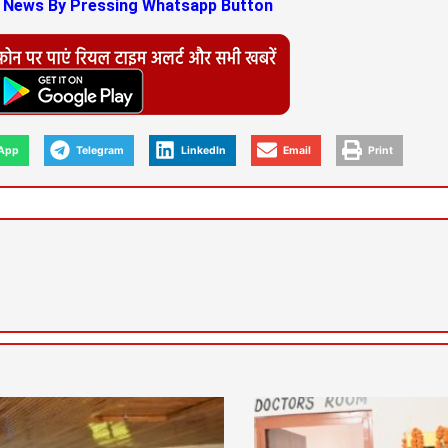
s News By Pressing Whatsapp Button
App
Telegram
LinkedIn
Email
Print