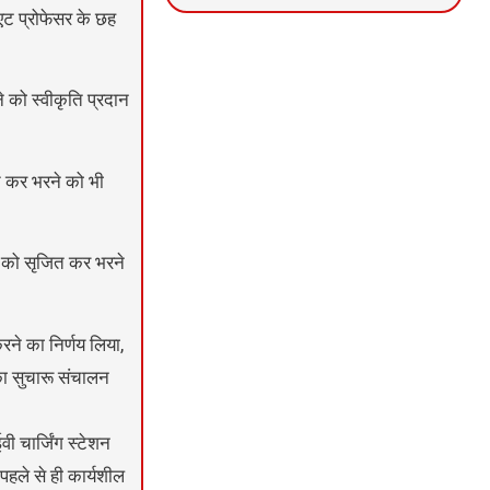
िएट प्रोफेसर के छह
News Portal Development
Marketing hack4U
Ask Daman
े को स्वीकृति प्रदान
ित कर भरने को भी
ों को सृजित कर भरने
ने का निर्णय लिया,
ा सुचारू संचालन
ी चार्जिंग स्टेशन
पहले से ही कार्यशील