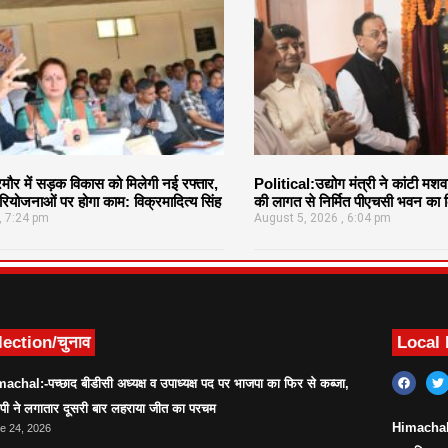
र में सड़क विकास को मिलेगी नई रफ्तार,
Political:उद्योग मंत्री ने कांटी मश
ियोजनाओं पर होगा काम: विक्रमादित्य सिंह
की लागत से निर्मित पीएचसी भवन का क
7:24 pm
August 5, 2026
6:04 pm
lection/चुनाव
Local
achal:-पच्छाद बीडीसी अध्यक्ष व उपाध्यक्ष पद पर भाजपा का फिर से कब्जा,
ेपी ने लगातार दूसरी बार लहराया जीत का परचम
Himachal:सर
e 24, 2026