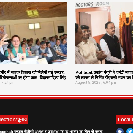
र में सड़क विकास को मिलेगी नई रफ्तार,
Political:उद्योग मंत्री ने कांटी मश
ियोजनाओं पर होगा काम: विक्रमादित्य सिंह
की लागत से निर्मित पीएचसी भवन का क
7:24 pm
August 5, 2026
6:04 pm
lection/चुनाव
Local
achal:-पच्छाद बीडीसी अध्यक्ष व उपाध्यक्ष पद पर भाजपा का फिर से कब्जा,