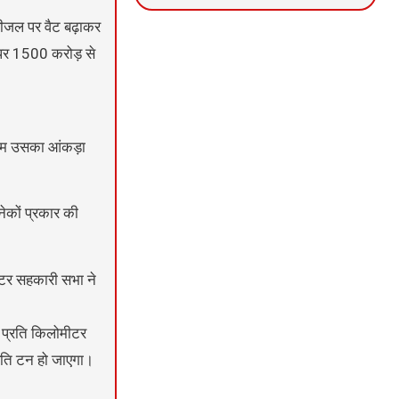
 डीजल पर वैट बढ़ाकर
News Portal Development
Marketing hack4U
Ask Daman
 पर 1500 करोड़ से
 हम उसका आंकड़ा
नेकों प्रकार की
ेटर सहकारी सभा ने
े प्रति किलोमीटर
्रति टन हो जाएगा।