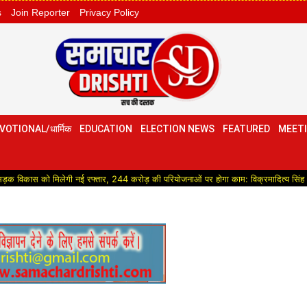
s
Join Reporter
Privacy Policy
VOTIONAL/धार्मिक
EDUCATION
ELECTION NEWS
FEATURED
MEETI
 मिलेगी नई रफ्तार, 244 करोड़ की परियोजनाओं पर होगा काम: विक्रमादित्य सिंह
Politic