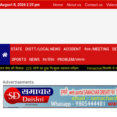
August 8, 2026 2:33 pm
Home
About us
Contact us
Video
STATE
DISTT./LOCAL NEWS
ACCIDENT
बैठक /MEETING
DE
SPORTS
NEWS
देश विदेश
PROBLEM/समस्या
मिसाल: 225 लोगों का हुआ निःशुल्क स्वास्थ्य परीक्षण
Himachal:सिरमौर में सड़क विकास को
Advertisements