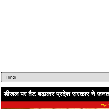
डीजल पर वैट बढ़ाकर प्रदेश सरकार ने जनता 
♦इस ख