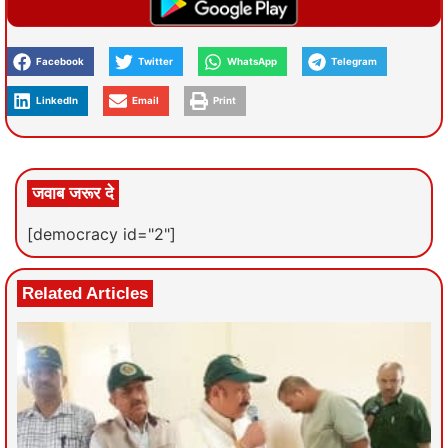
Facebook
Twitter
WhatsApp
Telegram
LinkedIn
Email
Print
जवाब जरूर दे
[democracy id="2"]
Related Articles