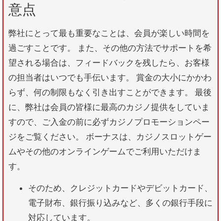
意点
弊社にとって最も重要なことは、会員が楽しい時間を
過ごすことです。 また、その他の方法でサポートを希
望される場合は、フィードバックを残したら、お客様
の担当者はいつでも手伝います。 賞金の大小にかかわ
らず、何の制限もなく引き出すことができます。 最後
に、弊社は会員の皆様に最高のカジノ提供をしていま
すので、ご入金の前に必ずカジノプロモーションペー
ジをご覧ください。 ボーナスは、カジノスロットゲー
ムやその他のオンラインゲームでご利用いただけま
す。
そのため、クレジットカードやデビットカード、
電子財布、銀行振り込みなど、多くの銀行手段に
対応しています。