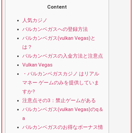
Content
人気カジノ
バルカンベガスへの登録方法
バルカンベガス(vulkan Vegas)と
は？
バルカンベガスの入金方法と注意点
Vulkan Vegas
・バルカンベガスカジノ はリアル
マネー ゲームのみを提供していま
すか?
注意点その3：禁止ゲームがある
バルカンベガス(vulkan Vegas)のq＆
a
バルカンベガスのお得なボーナス情