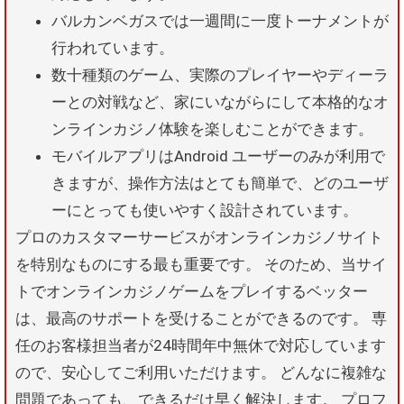
バルカンベガスでは一週間に一度トーナメントが
行われています。
数十種類のゲーム、実際のプレイヤーやディーラ
ーとの対戦など、家にいながらにして本格的なオ
ンラインカジノ体験を楽しむことができます。
モバイルアプリはAndroid ユーザーのみが利用で
きますが、操作方法はとても簡単で、どのユーザ
ーにとっても使いやすく設計されています。
プロのカスタマーサービスがオンラインカジノサイト
を特別なものにする最も重要です。 そのため、当サイ
トでオンラインカジノゲームをプレイするベッター
は、最高のサポートを受けることができるのです。 専
任のお客様担当者が24時間年中無休で対応しています
ので、安心してご利用いただけます。 どんなに複雑な
問題であっても、できるだけ早く解決します。 プロフ