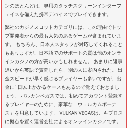
ンのほとんどは、専用のタッチスクリーンインターフ
ェイスを備えた携帯デバイスでプレイできます。
弊社のカジノスロットカテゴリには、この理由でトッ
プ開発者からの最も人気のあるゲームが含まれていま
す。 もちろん、日本人スタッフが対応してくれること
もありますが、日本語でのサポートの質は他のオンラ
インカジノの方が高いかもしれません。 あまりに返事
遅いから英語で質問したら、別の人に案内された。 出
金スピードが早く感じるプレイヤーも多いですが、出
金に1日以上かかるケースもあるので覚えておきまし
ょう。 バルカンベガスでは、初めてアカウント登録す
るプレイヤーのために、豪華な「ウェルカムボーナ
ス」を用意しています。 VULKAN VEGASは、キプロス
に拠点を置く運営会社によるオンラインカジノです。