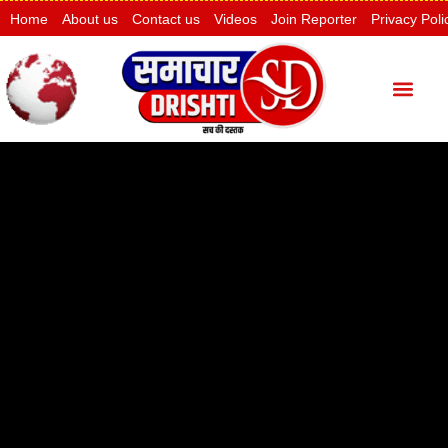
Home
About us
Contact us
Videos
Join Reporter
Privacy Poli