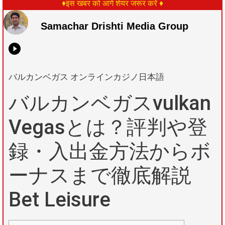
♦इस खबर को आगे शेयर जरूर करें ♦
Samachar Drishti Media Group
バルカンベガス オンラインカジノ日本語
バルカンベガスvulkan
Vegasとは？評判や登
録・入出金方法からボ
ーナスまで徹底解説
Bet Leisure