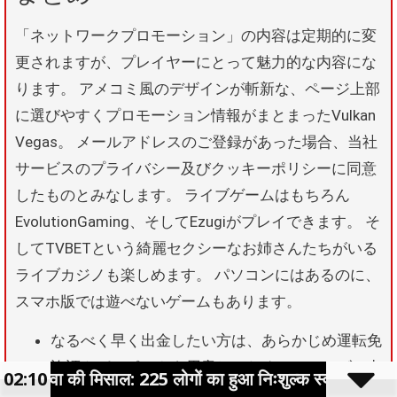
「ネットワークプロモーション」の内容は定期的に変
更されますが、プレイヤーにとって魅力的な内容にな
ります。 アメコミ風のデザインが斬新な、ページ上部
に選びやすくプロモーション情報がまとまったVulkan
Vegas。 メールアドレスのご登録があった場合、当社
サービスのプライバシー及びクッキーポリシーに同意
したものとみなします。 ライブゲームはもちろん
EvolutionGaming、そしてEzugiがプレイできます。 そ
してTVBETという綺麗セクシーなお姉さんたちがいる
ライブカジノも楽しめます。 パソコンにはあるのに、
スマホ版では遊べないゲームもあります。
なるべく早く出金したい方は、あらかじめ運転免
許証やパスポートを用意しておくとスムーズに出
: 225 लोगों का हुआ निःशुल्क स्वास्थ्य परीक्षण
02:10
金を行えます。