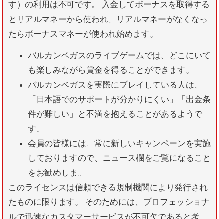
す）の利用は不可です。 入金してボーナスを取得する
とリアルマネーから使われ、リアルマネーがなくなっ
たらボーナスマネーが使われ始めます。
バルカンベガスのライブゲームでは、どこにいて
も楽しみながら賞金を得ることができます。
バルカンベガスを実際にプレイしている人は、
「日本語でのサポートが分かりにくい」「出金条
件が難しい」と不満を抱えることがあるようで
す。
会員の皆様には、常に新しいキャンペーンを実施
しておりますので、ニュース欄をご覧になること
をお勧めしま。
このライセンスは信頼できる規制機関により発行され
たものに限ります。 そのためには、プロフェッショナ
ルで迅速なカスタマーサービスが不可欠であると考