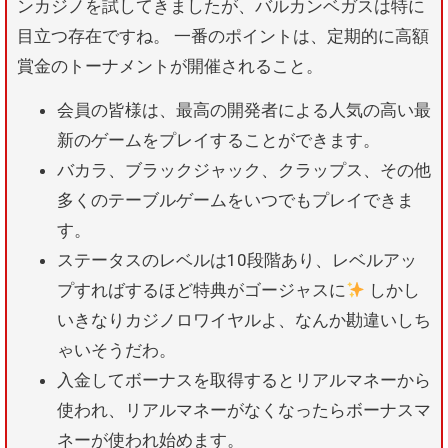
ンカジノを試してきましたが、バルカンベガスは特に
目立つ存在ですね。 一番のポイントは、定期的に高額
賞金のトーナメントが開催されること。
会員の皆様は、最高の開発者による人気の高い最
新のゲームをプレイすることができます。
バカラ、ブラックジャック、クラップス、その他
多くのテーブルゲームをいつでもプレイできま
す。
ステータスのレベルは10段階あり、レベルアッ
プすればするほど特典がゴージャスに
しかし
いきなりカジノロワイヤルよ、なんか勘違いしち
ゃいそうだわ。
入金してボーナスを取得するとリアルマネーから
使われ、リアルマネーがなくなったらボーナスマ
ネーが使われ始めます。