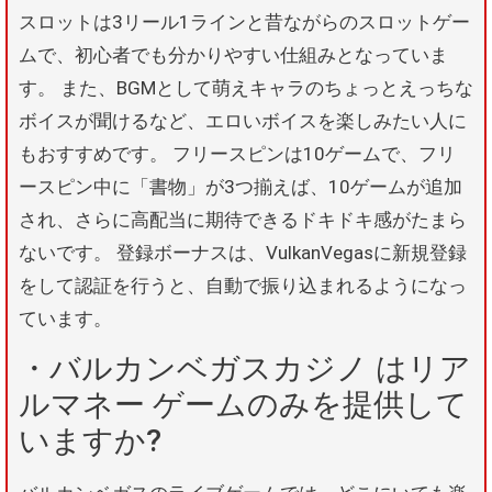
スロットは3リール1ラインと昔ながらのスロットゲー
ムで、初心者でも分かりやすい仕組みとなっていま
す。 また、BGMとして萌えキャラのちょっとえっちな
ボイスが聞けるなど、エロいボイスを楽しみたい人に
もおすすめです。 フリースピンは10ゲームで、フリ
ースピン中に「書物」が3つ揃えば、10ゲームが追加
され、さらに高配当に期待できるドキドキ感がたまら
ないです。 登録ボーナスは、VulkanVegasに新規登録
をして認証を行うと、自動で振り込まれるようになっ
ています。
・バルカンベガスカジノ はリア
ルマネー ゲームのみを提供して
いますか?