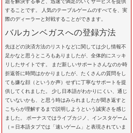
題を解決する事と、迅速で満足のいくサービスを提供
することです。 人気のテーブルゲームのすべてを、実
際のディーラーと対戦することができます。
バルカンベガスへの登録方法
先ほどの決済方法のリストなどに関しては少し情報不
足かなと思うところもありましたが、全体的にスッキ
リしたサイトです。 まだ新しいサポートさんなのか時
折返答に時間はかかりましたが、たくさんの質問をし
ても嫌な顔（というか声）せずに丁寧なサポートを提
供してくれました。 少し日本語がわかりにくい、通じ
ていないかも、と思う時はみられましたが聞き返すと
こちらが理解するまで説明しようという誠実さを感じ
ました。 ボーナスではライブカジノ、インスタゲーム
（＝日本語タブでは「速いゲーム」と表現されていま