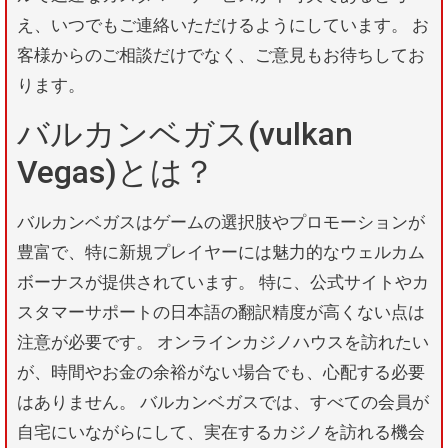
え、いつでもご連絡いただけるようにしています。 お
客様からのご相談だけでなく、ご意見もお待ちしてお
ります。
バルカンベガス(vulkan
Vegas)とは？
バルカンベガスはゲームの選択肢やプロモーションが
豊富で、特に新規プレイヤーには魅力的なウェルカム
ボーナスが提供されています。 特に、公式サイトやカ
スタマーサポートの日本語の翻訳精度が高くない点は
注意が必要です。 オンラインカジノハウスを訪れたい
が、時間やお金の余裕がない場合でも、心配する必要
はありません。 バルカンベガスでは、すべての会員が
自宅にいながらにして、実在するカジノを訪れる機会