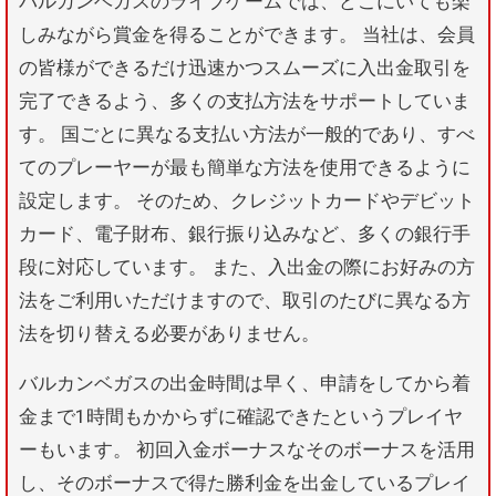
バルカンベガスのライブゲームでは、どこにいても楽
しみながら賞金を得ることができます。 当社は、会員
の皆様ができるだけ迅速かつスムーズに入出金取引を
完了できるよう、多くの支払方法をサポートしていま
す。 国ごとに異なる支払い方法が一般的であり、すべ
てのプレーヤーが最も簡単な方法を使用できるように
設定します。 そのため、クレジットカードやデビット
カード、電子財布、銀行振り込みなど、多くの銀行手
段に対応しています。 また、入出金の際にお好みの方
法をご利用いただけますので、取引のたびに異なる方
法を切り替える必要がありません。
バルカンベガスの出金時間は早く、申請をしてから着
金まで1時間もかからずに確認できたというプレイヤ
ーもいます。 初回入金ボーナスなそのボーナスを活用
し、そのボーナスで得た勝利金を出金しているプレイ