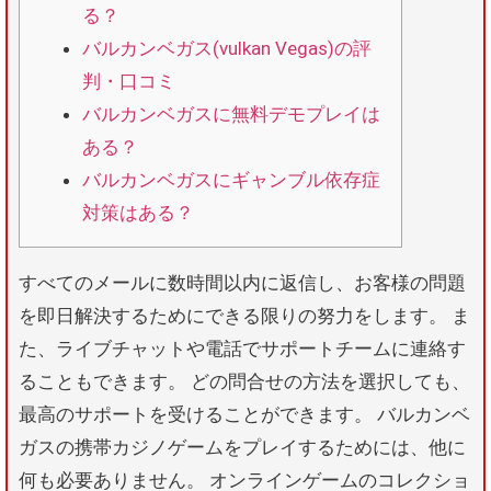
る？
バルカンベガス(vulkan Vegas)の評
判・口コミ
バルカンベガスに無料デモプレイは
ある？
バルカンベガスにギャンブル依存症
対策はある？
すべてのメールに数時間以内に返信し、お客様の問題
を即日解決するためにできる限りの努力をします。 ま
た、ライブチャットや電話でサポートチームに連絡す
ることもできます。 どの問合せの方法を選択しても、
最高のサポートを受けることができます。 バルカンベ
ガスの携帯カジノゲームをプレイするためには、他に
何も必要ありません。 オンラインゲームのコレクショ