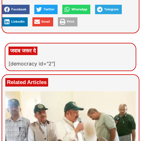
Facebook
Twitter
WhatsApp
Telegram
LinkedIn
Email
Print
जवाब जरूर दे
[democracy id="2"]
Related Articles