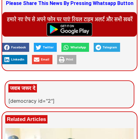
Please Share This News By Pressing Whatsapp Button
Facebook
Twitter
WhatsApp
Telegram
LinkedIn
Email
Print
जवाब जरूर दे
[democracy id="2"]
Related Articles