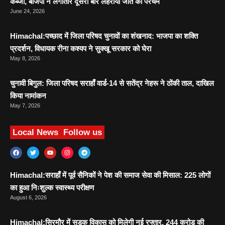
कब्जा, बीजेपी ने लगातार दूसरी बार लहराया जीत का परचम
June 24, 2026
Himachal:पच्छाद में जिला परिषद चुनावों का शंखनाद: भाजपा का शक्ति
प्रदर्शन, विधायक रीना कश्यप ने सुक्खू सरकार को घेरा
May 8, 2026
चुनावी बिगुल: जिला परिषद सराहाँ वार्ड-14 से सतेंद्र नेहरू ने ठोंकी ताल, दाखिल
किया नामांकन
May 7, 2026
Local News
Follow us
Himachal:सराहाँ में पूर्व सैनिकों ने पेश की समाज सेवा की मिसाल: 225 लोगों
का हुआ निःशुल्क स्वास्थ्य परीक्षण
August 6, 2026
Himachal:सिरमौर में सड़क विकास को मिलेगी नई रफ्तार, 244 करोड़ की