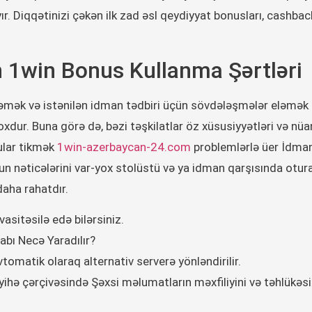
yır. Diqqətinizi çəkən ilk zad əsl qeydiyyat bonusları, cashba
1win Bonus Kullanma Şərtləri
mək və istənilən idman tədbiri üçün sövdələşmələr eləmək o
xdur. Buna görə də, bəzi təşkilatlar öz xüsusiyyətləri və nüan
ular tikmək
1win-azerbaycan-24.com
problemlərlə üer İdman
un nəticələrini var-yox stolüstü və ya idman qarşısında otu
aha rahatdır.
asitəsilə edə bilərsiniz.
bı Necə Yaradılır?
omatik olaraq alternativ serverə yönləndirilir.
layihə çərçivəsində Şəxsi məlumatların məxfiliyini və təhlükə