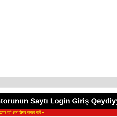
orunun Saytı Login Giriş Qeydiy
बर को आगे शेयर जरूर करें ♦