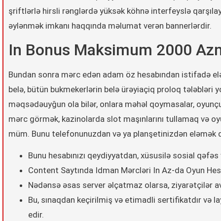
şriftlərlə hirsli rənglərdə yüksək köhnə interfeyslə qarşıla
əylənmək imkanı haqqında məlumat verən bannerlərdir.
In Bonus Maksimum 2000 Azn 
Bundan sonra mərc edən adam öz hesabından istifadə elə
belə, bütün bukmekerlərin belə ürəyiaçiq proloq tələbləri yo
məqsədəuyğun ola bilər, onlara məhəl qoymasalar, oyunç
mərc görmək, kazinolarda slot maşınlarını tullamaq və oy
müm. Bunu telefonunuzdan və ya planşetinizdən eləmək d
Bunu hesabınızı qeydiyyatdan, xüsusilə sosial qəfəs v
Content Saytında Idman Mərcləri In Az-da Oyun Hesa
Nədənsə əsas server əlçatmaz olarsa, ziyarətçilər avt
Bu, sınaqdan keçirilmiş və etimadli sertifikatdır və 
edir.