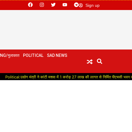
Sign up
NG/मुलाकात
POLITICAL
SAD NEWS
cal:उद्योग मंत्री ने कांटी मशवा में 1 करोड़ 27 लाख की लागत से निर्मित पीएचसी भवन का किया लो