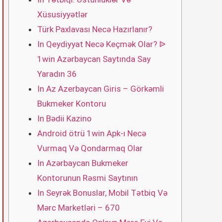
Xüsusiyyətlər
Türk Paxlavası Necə Hazırlanır?
In Qeydiyyat Necə Keçmək Olar? ᐉ
1win Azərbaycan Saytında Say
Yaradın 36
In Az Azerbaycan Giris – Görkəmli
Bukmeker Kontoru
In Bədii Kazino
Android ötrü 1win Apk-ı Necə
Vurmaq Və Qondarmaq Olar
In Azərbaycan Bukmeker
Kontorunun Rəsmi Saytının
In Seyrək Bonuslar, Mobil Tətbiq Və
Mərc Marketləri – 670