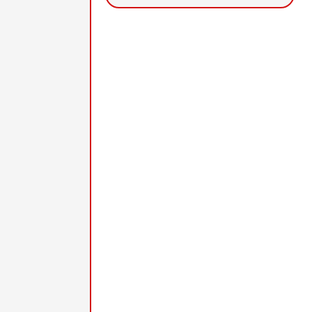
News Portal Development
Marketing hack4U
Ask Daman