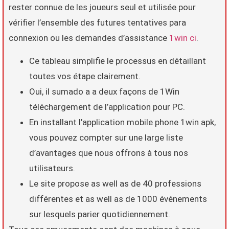
rester connue de les joueurs seul et utilisée pour
vérifier l’ensemble des futures tentatives para
connexion ou les demandes d’assistance
1win ci
.
Ce tableau simplifie le processus en détaillant
toutes vos étape clairement.
Oui, il sumado a a deux façons de 1Win
téléchargement de l’application pour PC.
En installant l’application mobile phone 1win apk,
vous pouvez compter sur une large liste
d’avantages que nous offrons à tous nos
utilisateurs.
Le site propose as well as de 40 professions
différentes et as well as de 1000 événements
sur lesquels parier quotidiennement.