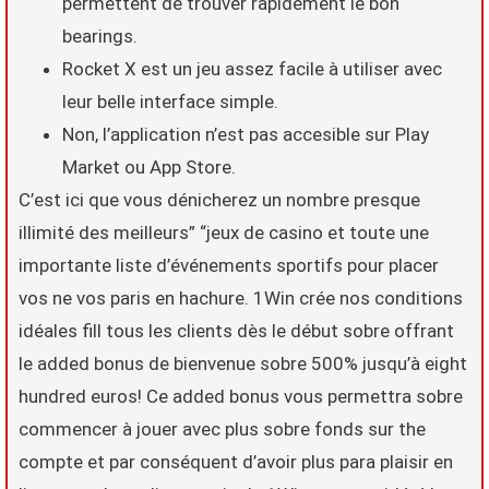
permettent de trouver rapidement le bon
bearings.
Rocket X est un jeu assez facile à utiliser avec
leur belle interface simple.
Non, l’application n’est pas accesible sur Play
Market ou App Store.
C’est ici que vous dénicherez un nombre presque
illimité des meilleurs” “jeux de casino et toute une
importante liste d’événements sportifs pour placer
vos ne vos paris en hachure. 1Win crée nos conditions
idéales fill tous les clients dès le début sobre offrant
le added bonus de bienvenue sobre 500% jusqu’à eight
hundred euros! Ce added bonus vous permettra sobre
commencer à jouer avec plus sobre fonds sur the
compte et par conséquent d’avoir plus para plaisir en