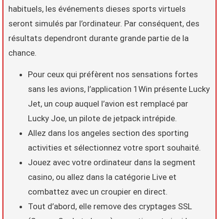
habituels, les événements dieses sports virtuels
seront simulés par l’ordinateur. Par conséquent, des
résultats dependront durante grande partie de la
chance.
Pour ceux qui préfèrent nos sensations fortes
sans les avions, l’application 1Win présente Lucky
Jet, un coup auquel l’avion est remplacé par
Lucky Joe, un pilote de jetpack intrépide.
Allez dans los angeles section des sporting
activities et sélectionnez votre sport souhaité.
Jouez avec votre ordinateur dans la segment
casino, ou allez dans la catégorie Live et
combattez avec un croupier en direct.
Tout d’abord, elle remove des cryptages SSL