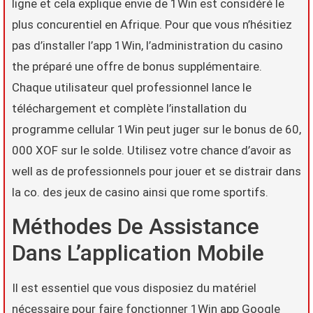
ligne et cela explique envie de 1Win est considéré le
plus concurentiel en Afrique. Pour que vous n’hésitiez
pas d’installer l’app 1Win, l’administration du casino
the préparé une offre de bonus supplémentaire.
Chaque utilisateur quel professionnel lance le
téléchargement et complète l’installation du
programme cellular 1Win peut juger sur le bonus de 60,
000 XOF sur le solde. Utilisez votre chance d’avoir as
well as de professionnels pour jouer et se distrair dans
la co. des jeux de casino ainsi que rome sportifs.
Méthodes De Assistance
Dans L’application Mobile
Il est essentiel que vous disposiez du matériel
nécessaire pour faire fonctionner 1Win app Google