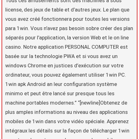
Tous ces amusements sont des machines à sous
license, des jeux de table et d’autres jeux. Le plan que
vous avez créé fonctionnera pour toutes les versions
para 1win. Vous n’avez pas besoin sobre créer des plan
séparés pour l’application, la version Web et le on line
casino. Notre application PERSONAL COMPUTER est
basée sur la technologie PWA et si vous avez un
windows Chrome en justices d’exécution sur votre
ordinateur, vous pouvez également utiliser 1win PC.
1win apk Android an leur configuration système
minimo et peut être lancé sur presque tous les
machine portables modernes.” “[newline]Obtenez de
plus amples informations au niveau des applications
mobiles de 1win dans votre vidéo spéciale. Apprenez
intégraux les détails sur la façon de télécharger 1win