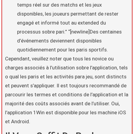
temps réel sur des matchs et les jeux
disponibles, les joueurs permettant de rester
engagé et informé tout au extended du
processus sobre pari.” “[newline]Des centaines
d’événements deviennent disponibles
quotidiennement pour les paris sportifs.
Cependant, veuillez noter que tous les novice ou
charges associés à l’utilisation sobre l’application, tels
o qual les paris et les activités para jeu, sont distincts
et peuvent s’appliquer. Il est toujours recommandé de
parcourir les termes et conditions de l’application et la
majorité des coûts associés avant de l’utiliser. Oui,
l’application 1Win est disponible pour les machine iOS
et Android.