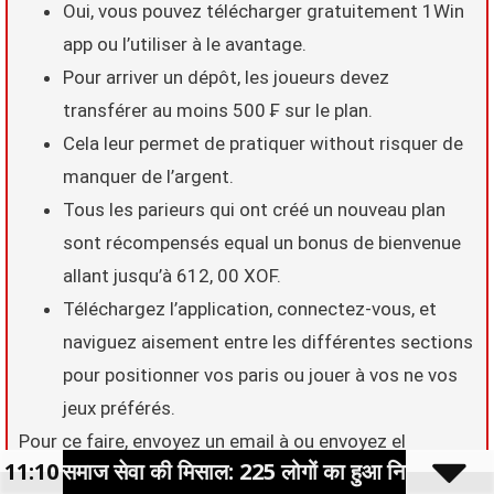
Oui, vous pouvez télécharger gratuitement 1Win
app ou l’utiliser à le avantage.
Pour arriver un dépôt, les joueurs devez
transférer au moins 500 ₣ sur le plan.
Cela leur permet de pratiquer without risquer de
manquer de l’argent.
Tous les parieurs qui ont créé un nouveau plan
sont récompensés equal un bonus de bienvenue
allant jusqu’à 612, 00 XOF.
Téléchargez l’application, connectez-vous, et
naviguez aisement entre les différentes sections
pour positionner vos paris ou jouer à vos ne vos
jeux préférés.
Pour ce faire, envoyez un email à ou envoyez el
की मिसाल: 225 लोगों का हुआ निःशुल्क स्वास्थ्य परीक्षण
11:10
message via the chat sur the site Web. Le choix des