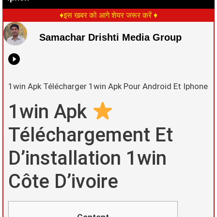
♦इस खबर को आगे शेयर जरूर करें ♦
Samachar Drishti Media Group
1win Apk Télécharger 1win Apk Pour Android Et Iphone
1win Apk
Téléchargement Et
D’installation 1win
Côte D’ivoire