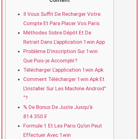
Content
Il Vous Suffit De Recharger Votre
Compte Et Para Placer Vos Paris
Méthodes Sobre Dépôt Et De
Retrait Dans L’application 1win App
Problème D’inscription Sur 1win:
Que Puis-je Accomplir?
Télécharger L’application 1win Apk
Comment Télécharger 1win Apk Et
L’installer Sur Les Machine Android”
“?
% De Bonus De Juste Jusqu’à
814 350 ₣
Formule 1 Et Les Paris Qu’on Peut
Effectuer Avec 1win