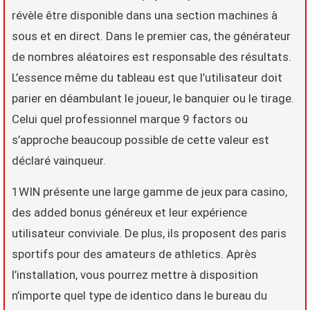
révèle être disponible dans una section machines à
sous et en direct. Dans le premier cas, the générateur
de nombres aléatoires est responsable des résultats.
L’essence même du tableau est que l’utilisateur doit
parier en déambulant le joueur, le banquier ou le tirage.
Celui quel professionnel marque 9 factors ou
s’approche beaucoup possible de cette valeur est
déclaré vainqueur.
1WIN présente une large gamme de jeux para casino,
des added bonus généreux et leur expérience
utilisateur conviviale. De plus, ils proposent des paris
sportifs pour des amateurs de athletics. Après
l’installation, vous pourrez mettre à disposition
n’importe quel type de identico dans le bureau du