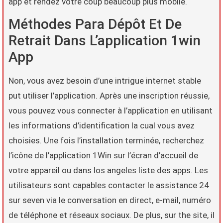
app et rendez votre coup beaucoup plus mobile.
Méthodes Para Dépôt Et De
Retrait Dans L’application 1win
App
Non, vous avez besoin d’une intrigue internet stable
put utiliser l’application. Après une inscription réussie,
vous pouvez vous connecter à l’application en utilisant
les informations d’identification la cual vous avez
choisies. Une fois l’installation terminée, recherchez
l’icône de l’application 1Win sur l’écran d’accueil de
votre appareil ou dans los angeles liste des apps. Les
utilisateurs sont capables contacter le assistance 24
sur seven via le conversation en direct, e-mail, numéro
de téléphone et réseaux sociaux. De plus, sur the site, il