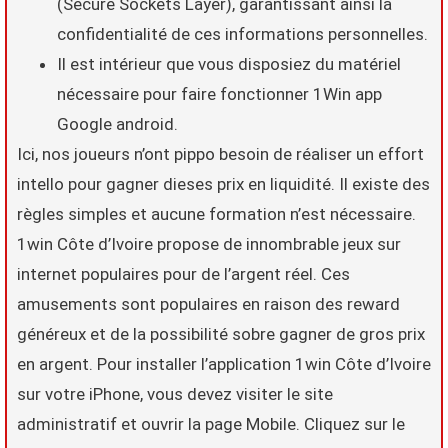
(Secure Sockets Layer), garantissant ainsi la
confidentialité de ces informations personnelles.
Il est intérieur que vous disposiez du matériel
nécessaire pour faire fonctionner 1Win app
Google android.
Ici, nos joueurs n’ont pippo besoin de réaliser un effort
intello pour gagner dieses prix en liquidité. Il existe des
règles simples et aucune formation n’est nécessaire.
1win Côte d’Ivoire propose de innombrable jeux sur
internet populaires pour de l’argent réel. Ces
amusements sont populaires en raison des reward
généreux et de la possibilité sobre gagner de gros prix
en argent. Pour installer l’application 1win Côte d’Ivoire
sur votre iPhone, vous devez visiter le site
administratif et ouvrir la page Mobile. Cliquez sur le