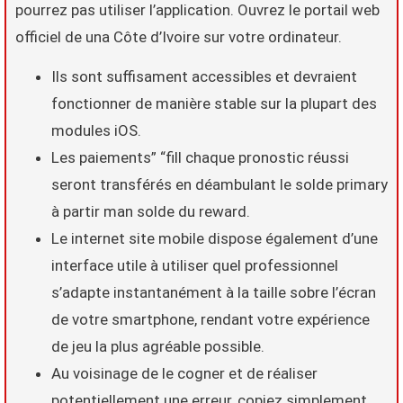
pourrez pas utiliser l’application. Ouvrez le portail web
officiel de una Côte d’Ivoire sur votre ordinateur.
Ils sont suffisament accessibles et devraient
fonctionner de manière stable sur la plupart des
modules iOS.
Les paiements” “fill chaque pronostic réussi
seront transférés en déambulant le solde primary
à partir man solde du reward.
Le internet site mobile dispose également d’une
interface utile à utiliser quel professionnel
s’adapte instantanément à la taille sobre l’écran
de votre smartphone, rendant votre expérience
de jeu la plus agréable possible.
Au voisinage de le cogner et de réaliser
potentiellement une erreur, copiez simplement