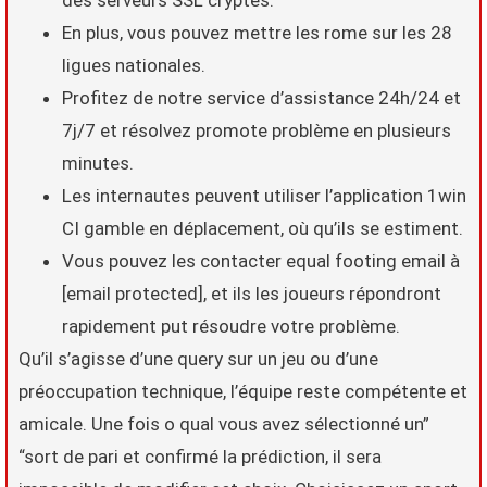
des serveurs SSL cryptés.
En plus, vous pouvez mettre les rome sur les 28
ligues nationales.
Profitez de notre service d’assistance 24h/24 et
7j/7 et résolvez promote problème en plusieurs
minutes.
Les internautes peuvent utiliser l’application 1win
CI gamble en déplacement, où qu’ils se estiment.
Vous pouvez les contacter equal footing email à
[email protected], et ils les joueurs répondront
rapidement put résoudre votre problème.
Qu’il s’agisse d’une query sur un jeu ou d’une
préoccupation technique, l’équipe reste compétente et
amicale. Une fois o qual vous avez sélectionné un”
“sort de pari et confirmé la prédiction, il sera