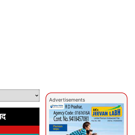
Advertisements
पद