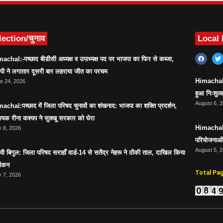
lection/चुनाव
Local
achal:-पच्छाद बीडीसी अध्यक्ष व उपाध्यक्ष पद पर भाजपा का फिर से कब्जा,
ेपी ने लगातार दूसरी बार लहराया जीत का परचम
Himachal:सर
e 24, 2026
हुआ निःशुल्क
August 6, 
achal:पच्छाद में जिला परिषद चुनावों का शंखनाद: भाजपा का शक्ति प्रदर्शन,
ायक रीना कश्यप ने सुक्खू सरकार को घेरा
Himachal:स
 8, 2026
परियोजनाओं 
August 5, 
ावी बिगुल: जिला परिषद सराहाँ वार्ड-14 से सतेंद्र नेहरू ने ठोंकी ताल, दाखिल किया
ांकन
Total Pa
 7, 2026