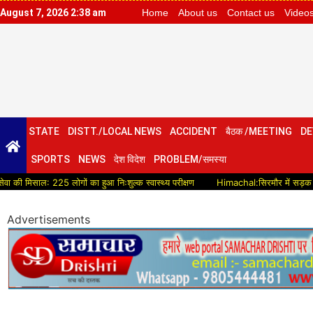
August 7, 2026 2:38 am
Home
About us
Contact us
Video
STATE
DISTT./LOCAL NEWS
ACCIDENT
बैठक /MEETING
DE
SPORTS
NEWS
देश विदेश
PROBLEM/समस्या
ाल: 225 लोगों का हुआ निःशुल्क स्वास्थ्य परीक्षण
Himachal:सिरमौर में सड़क विकास को मि
Advertisements