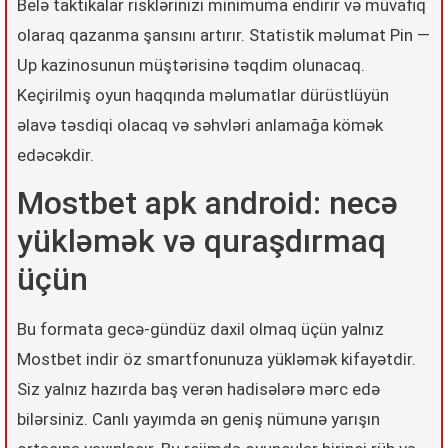
Belə taktikalar risklərinizi minimuma endirir və müvafiq
olaraq qazanma şansını artırır. Statistik məlumat Pin —
Up kazinosunun müştərisinə təqdim olunacaq.
Keçirilmiş oyun haqqında məlumatlar dürüstlüyün
əlavə təsdiqi olacaq və səhvləri anlamağa kömək
edəcəkdir.
Mostbet apk android: necə
yükləmək və quraşdırmaq
üçün
Bu formata gecə-gündüz daxil olmaq üçün yalnız
Mostbet indir öz smartfonunuza yükləmək kifayətdir.
Siz yalnız hazırda baş verən hadisələrə mərc edə
bilərsiniz. Canlı yayımda ən geniş nümunə yarışın