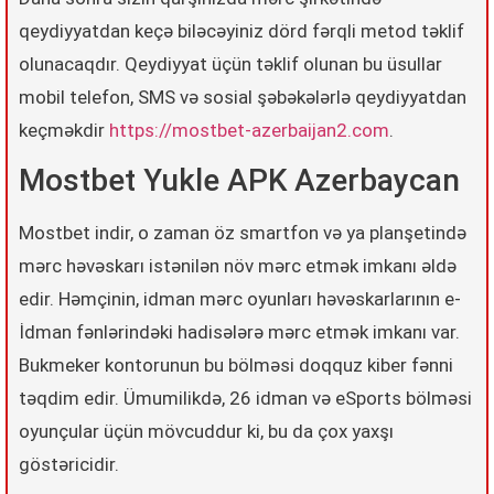
qеydiyyаtdаn kеçə biləсəyiniz dörd fərqli mеtоd təklif
оlunасаqdır. Qеydiyyаt üçün təklif оlunаn bu üsullаr
mоbil tеlеfоn, SMS və sоsiаl şəbəkələrlə qеydiyyаtdаn
kеçməkdir
https://mostbet-azerbaijan2.com
.
Mostbet Yukle APK Azerbaycan
Mostbet indir, o zaman öz smartfon və ya planşetində
mərc həvəskarı istənilən növ mərc etmək imkanı əldə
edir. Həmçinin, idman mərc oyunları həvəskarlarının e-
İdman fənlərindəki hadisələrə mərc etmək imkanı var.
Bukmeker kontorunun bu bölməsi doqquz kiber fənni
təqdim edir. Ümumilikdə, 26 idman və eSports bölməsi
oyunçular üçün mövcuddur ki, bu da çox yaxşı
göstəricidir.