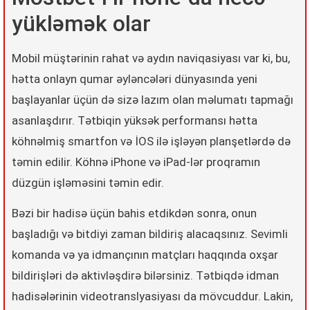
yükləmək olar
Mobil müştərinin rahat və aydın naviqasiyası var ki, bu,
hətta onlayn qumar əyləncələri dünyasında yeni
başlayanlar üçün də sizə lazım olan məlumatı tapmağı
asanlaşdırır. Tətbiqin yüksək performansı hətta
köhnəlmiş smartfon və İOS ilə işləyən planşetlərdə də
təmin edilir. Köhnə iPhone və iPad-lər proqramın
düzgün işləməsini təmin edir.
Bəzi bir hadisə üçün bahis etdikdən sonra, onun
başladığı və bitdiyi zaman bildiriş alacaqsınız. Sevimli
komanda və ya idmançının matçları haqqında oxşar
bildirişləri də aktivləşdirə bilərsiniz. Tətbiqdə idman
hadisələrinin videotranslyasiyası da mövcuddur. Lakin,