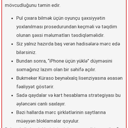
mövcudluğunu təmin edir.
Pul çıxara bilmək üçün oyunçu şəxsiyyətin
yoxlanılması prosedurundan keçməli və təqdim
olunan şəxsi məlumatları təsdiqləməlidir.
Siz yalnız hazırda baş verən hadisələrə mərc edə
bilərsiniz.
Bundan sonra, “iPhone üçün yüklə” düyməsini
sıxmağınız lazım olan bir səhifə açılır.
Bukmeker Küraso beynəlxalq lisenziyasına əsasən
fəaliyyət göstərir.
Sadə qaydalar və kart hesablama strategiyası bu
əyləncəni canlı saxlayır.
Bəzi hallarda mərc şirklətlərinin saytlarına
müəyyən bloklamalar qoyulur.