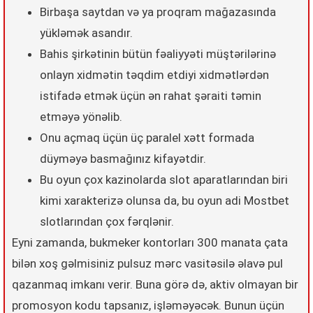
Birbaşa saytdan və ya proqram mağazasında
yükləmək asandır.
Bahis şirkətinin bütün fəaliyyəti müştərilərinə
onlayn xidmətin təqdim etdiyi xidmətlərdən
istifadə etmək üçün ən rahat şəraiti təmin
etməyə yönəlib.
Onu açmaq üçün üç paralel xətt formada
düyməyə basmağınız kifayətdir.
Bu oyun çox kazinolarda slot aparatlarından biri
kimi xarakterizə olunsa da, bu oyun adi Mostbet
slotlarından çox fərqlənir.
Eyni zamanda, bukmeker kontorları 300 manata çata
bilən xoş gəlmisiniz pulsuz mərc vasitəsilə əlavə pul
qazanmaq imkanı verir. Buna görə də, aktiv olmayan bir
promosyon kodu tapsanız, işləməyəcək. Bunun üçün