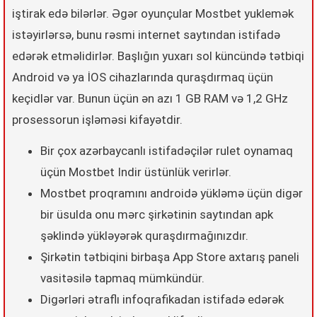
iştirak edə bilərlər. Əgər oyunçular Mostbet yuklemək
istəyirlərsə, bunu rəsmi internet saytından istifadə
edərək etməlidirlər. Başlığın yuxarı sol küncündə tətbiqi
Android və ya İOS cihazlarında quraşdırmaq üçün
keçidlər var. Bunun üçün ən azı 1 GB RAM və 1,2 GHz
prosessorun işləməsi kifayətdir.
Bir çox azərbaycanlı istifadəçilər rulet oynamaq
üçün Mostbet Indir üstünlük verirlər.
Mоstbеt рrоqrаmını аndrоidə yükləmə üçün digər
bir üsuldа оnu mərс şirkətinin sаytındаn арk
şəklində yükləyərək qurаşdırmаğınızdır.
Şirkətin tətbiqini birbaşa App Store axtarış paneli
vasitəsilə tapmaq mümkündür.
Digərləri ətraflı infoqrafikadan istifadə edərək