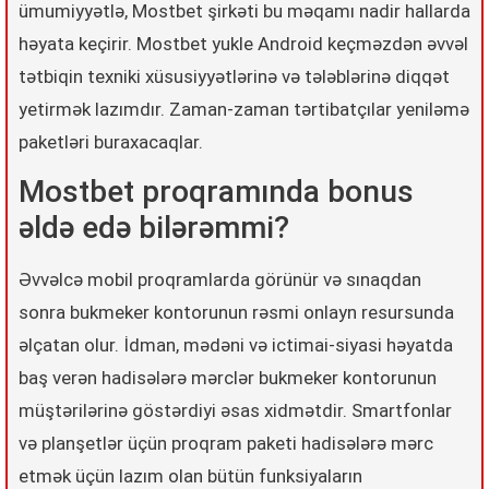
ümumiyyətlə, Mostbet şirkəti bu məqamı nadir hallarda
həyata keçirir. Mostbet yukle Android keçməzdən əvvəl
tətbiqin texniki xüsusiyyətlərinə və tələblərinə diqqət
yetirmək lazımdır. Zaman-zaman tərtibatçılar yeniləmə
paketləri buraxacaqlar.
Mostbet proqramında bonus
əldə edə bilərəmmi?
Əvvəlcə mobil proqramlarda görünür və sınaqdan
sonra bukmeker kontorunun rəsmi onlayn resursunda
əlçatan olur. İdman, mədəni və ictimai-siyasi həyatda
baş verən hadisələrə mərclər bukmeker kontorunun
müştərilərinə göstərdiyi əsas xidmətdir. Smartfonlar
və planşetlər üçün proqram paketi hadisələrə mərc
etmək üçün lazım olan bütün funksiyaların