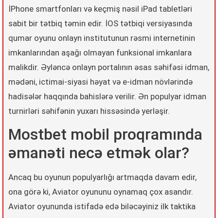
İPhone smartfonları və keçmiş nəsil iPad tabletləri
sabit bir tətbiq təmin edir. İOS tətbiqi versiyasında
qumar oyunu onlayn institutunun rəsmi internetinin
imkanlarından aşağı olmayan funksional imkanlara
malikdir. Əyləncə onlayn portalının əsas səhifəsi idman,
mədəni, ictimai-siyasi həyat və e-idman növlərində
hadisələr haqqında bahislərə verilir. Ən populyar idman
turnirləri səhifənin yuxarı hissəsində yerləşir.
Mostbet mobil proqramında
əmanəti necə etmək olar?
Ancaq bu oyunun populyarlığı artmaqda davam edir,
ona görə ki, Aviator oyununu oynamaq çox asandır.
Aviator oyununda istifadə edə biləcəyiniz ilk taktika