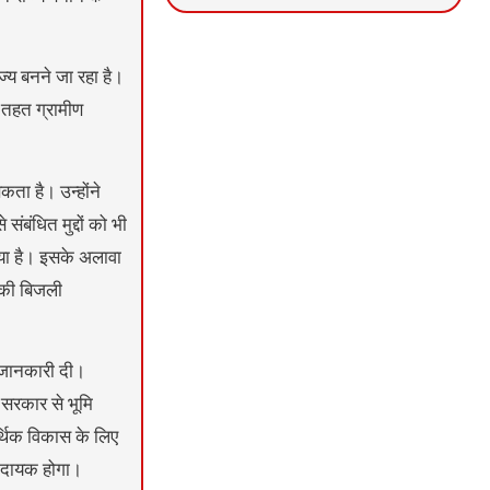
News Portal Development
Marketing hack4U
Ask Daman
ाज्य बनने जा रहा है।
के तहत ग्रामीण
ता है। उन्होंने
ंबंधित मुद्दों को भी
िया है। इसके अलावा
 की बिजली
भी जानकारी दी।
र सरकार से भूमि
्थिक विकास के लिए
लाभदायक होगा।