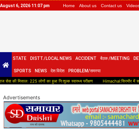
August 6, 2026 11:07 pm
Home
About us
Contact us
Video
STATE
DISTT./LOCAL NEWS
ACCIDENT
बैठक /MEETING
DE
SPORTS
NEWS
देश विदेश
PROBLEM/समस्या
साल: 225 लोगों का हुआ निःशुल्क स्वास्थ्य परीक्षण
Himachal:सिरमौर में सड़क विकास को म
Advertisements