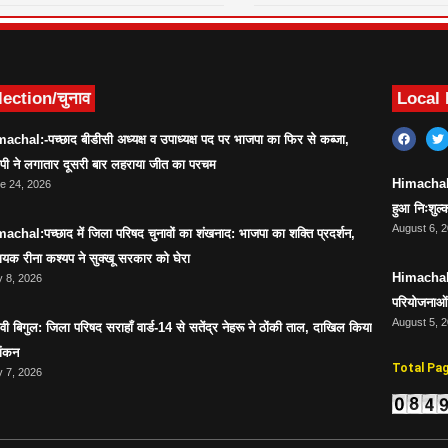
lection/चुनाव
Local
achal:-पच्छाद बीडीसी अध्यक्ष व उपाध्यक्ष पद पर भाजपा का फिर से कब्जा,
ेपी ने लगातार दूसरी बार लहराया जीत का परचम
Himachal:सर
e 24, 2026
हुआ निःशुल्क
August 6, 
achal:पच्छाद में जिला परिषद चुनावों का शंखनाद: भाजपा का शक्ति प्रदर्शन,
ायक रीना कश्यप ने सुक्खू सरकार को घेरा
Himachal:स
 8, 2026
परियोजनाओं 
August 5, 
ावी बिगुल: जिला परिषद सराहाँ वार्ड-14 से सतेंद्र नेहरू ने ठोंकी ताल, दाखिल किया
ांकन
Total Pa
 7, 2026